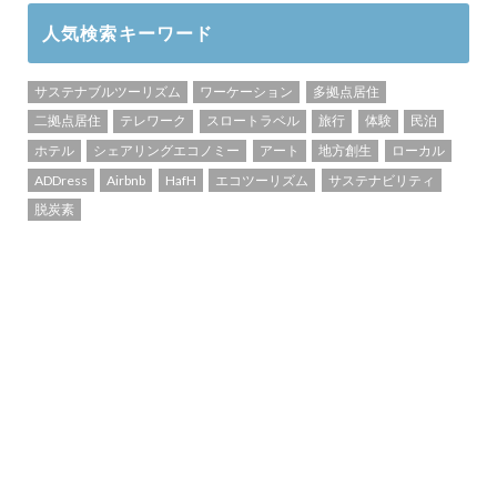
人気検索キーワード
サステナブルツーリズム
ワーケーション
多拠点居住
二拠点居住
テレワーク
スロートラベル
旅行
体験
民泊
ホテル
シェアリングエコノミー
アート
地方創生
ローカル
ADDress
Airbnb
HafH
エコツーリズム
サステナビリティ
脱炭素