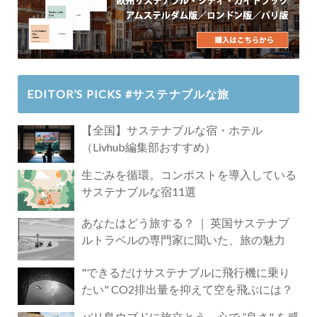
EDITOR’S PICKS #サステナブルな旅
【全国】サステナブルな宿・ホテル
（Livhub編集部おすすめ）
生ごみを循環。コンポストを導入している
サステナブルな宿11選
あなたはどう旅する？ ｜ 英国サステナブ
ルトラベルの専門家に聞いた、旅の魅力
"できるだけサステナブルに飛行機に乗り
たい" CO2排出量を抑えて空を飛ぶには？
バリ島ウブドに旅立とう。心で ”良さ" を感