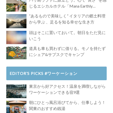
じるエシカルホテル「Mana Earthly
Paradise」
“あるもので美味しく” イタリアの郷土料理
から学ぶ 、足るを知る幸せな生き方
頭はそこに置いておいて。朝日をただ見に
いこう
道具も車も買わずに借りる。モノを持たず
にシェア&サブスクでキャンプ
EDITOR’S PICKS #ワーケーション
東京から好アクセス！温泉を満喫しながら
ワーケーションできる宿9選
朝にひとっ風呂浴びてから、仕事しよう！
関東のおすすめ銭湯