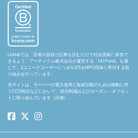
Livhubでは、読者の皆様が記事を読むだけで社会貢献に参加で
きるよう、アーティクル株式会社が運営する「
UU Fund
」を通
じて、1ユニークユーザーにつき0.1円をNPO団体に寄付する取
り組みを行っています。
当サイトは、サーバーの電力使用と取材活動のための移動に伴
うCO2排出などにおいて、排出削減およびカーボン・オフセッ
トに取り組んでいます（
詳細
）。