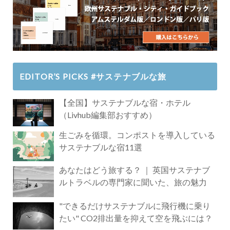
EDITOR’S PICKS #サステナブルな旅
【全国】サステナブルな宿・ホテル
（Livhub編集部おすすめ）
生ごみを循環。コンポストを導入している
サステナブルな宿11選
あなたはどう旅する？ ｜ 英国サステナブ
ルトラベルの専門家に聞いた、旅の魅力
"できるだけサステナブルに飛行機に乗り
たい" CO2排出量を抑えて空を飛ぶには？