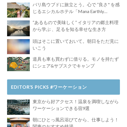
バリ島ウブドに旅立とう。心で ”良さ" を感
じるエシカルホテル「Mana Earthly
Paradise」
“あるもので美味しく” イタリアの郷土料理
から学ぶ 、足るを知る幸せな生き方
頭はそこに置いておいて。朝日をただ見に
いこう
道具も車も買わずに借りる。モノを持たず
にシェア&サブスクでキャンプ
EDITOR’S PICKS #ワーケーション
東京から好アクセス！温泉を満喫しながら
ワーケーションできる宿9選
朝にひとっ風呂浴びてから、仕事しよう！
関東のおすすめ銭湯