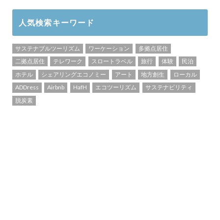
人気検索キーワード
サステナブルツーリズム
ワーケーション
多拠点居住
二拠点居住
テレワーク
スロートラベル
旅行
体験
民泊
ホテル
シェアリングエコノミー
アート
地方創生
ローカル
ADDress
Airbnb
HafH
エコツーリズム
サステナビリティ
脱炭素