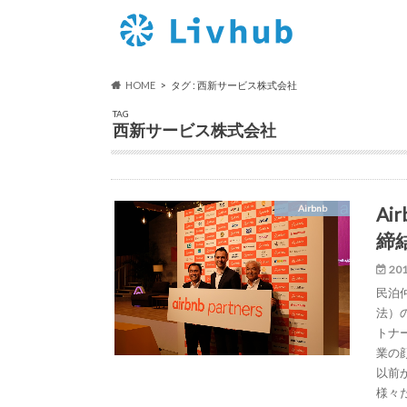
HOME
タグ : 西新サービス株式会社
TAG
西新サービス株式会社
A
Airbnb
締
201
民泊
法）
トナー
業の
以前
様々