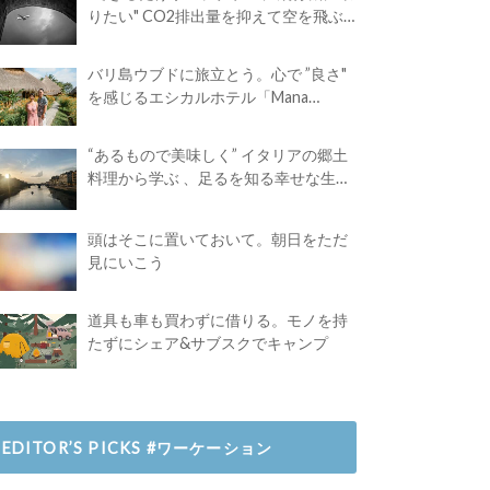
りたい" CO2排出量を抑えて空を飛ぶ
には？
バリ島ウブドに旅立とう。心で ”良さ"
を感じるエシカルホテル「Mana
Earthly Paradise」
“あるもので美味しく” イタリアの郷土
料理から学ぶ 、足るを知る幸せな生き
方
頭はそこに置いておいて。朝日をただ
見にいこう
道具も車も買わずに借りる。モノを持
たずにシェア&サブスクでキャンプ
EDITOR’S PICKS #ワーケーション