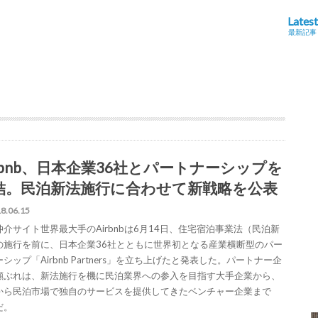
Latest
最新記事
irbnb、日本企業36社とパートナーシップを
結。民泊新法施行に合わせて新戦略を公表
8.06.15
仲介サイト世界最大手のAirbnbは6月14日、住宅宿泊事業法（民泊新
の施行を前に、日本企業36社とともに世界初となる産業横断型のパー
シップ「Airbnb Partners」を立ち上げたと発表した。パートナー企
顔ぶれは、新法施行を機に民泊業界への参入を目指す大手企業から、
から民泊市場で独自のサービスを提供してきたベンチャー企業まで
だ。