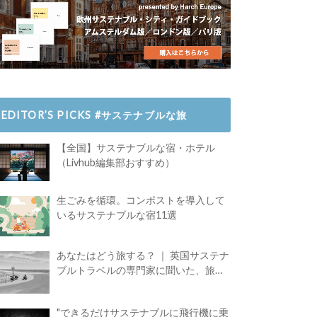
EDITOR’S PICKS #サステナブルな旅
【全国】サステナブルな宿・ホテル
（Livhub編集部おすすめ）
生ごみを循環。コンポストを導入して
いるサステナブルな宿11選
あなたはどう旅する？ ｜ 英国サステナ
ブルトラベルの専門家に聞いた、旅の
魅力
"できるだけサステナブルに飛行機に乗