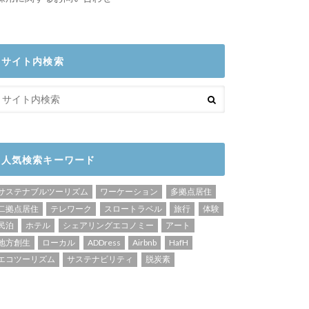
サイト内検索
人気検索キーワード
サステナブルツーリズム
ワーケーション
多拠点居住
二拠点居住
テレワーク
スロートラベル
旅行
体験
民泊
ホテル
シェアリングエコノミー
アート
地方創生
ローカル
ADDress
Airbnb
HafH
エコツーリズム
サステナビリティ
脱炭素