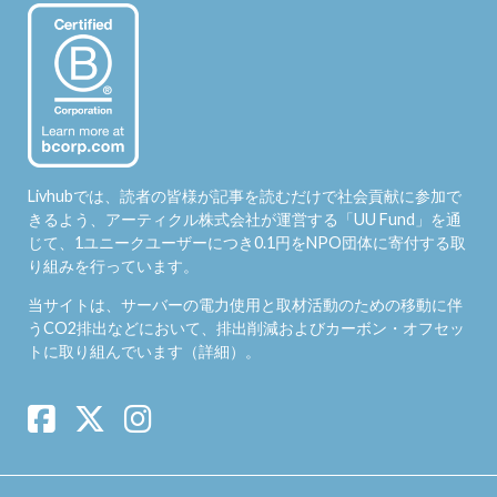
Livhubでは、読者の皆様が記事を読むだけで社会貢献に参加で
きるよう、アーティクル株式会社が運営する「
UU Fund
」を通
じて、1ユニークユーザーにつき0.1円をNPO団体に寄付する取
り組みを行っています。
当サイトは、サーバーの電力使用と取材活動のための移動に伴
うCO2排出などにおいて、排出削減およびカーボン・オフセッ
トに取り組んでいます（
詳細
）。