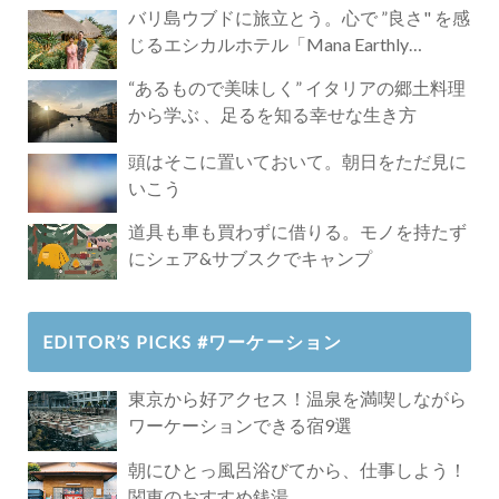
バリ島ウブドに旅立とう。心で ”良さ" を感
じるエシカルホテル「Mana Earthly
Paradise」
“あるもので美味しく” イタリアの郷土料理
から学ぶ 、足るを知る幸せな生き方
頭はそこに置いておいて。朝日をただ見に
いこう
道具も車も買わずに借りる。モノを持たず
にシェア&サブスクでキャンプ
EDITOR’S PICKS #ワーケーション
東京から好アクセス！温泉を満喫しながら
ワーケーションできる宿9選
朝にひとっ風呂浴びてから、仕事しよう！
関東のおすすめ銭湯