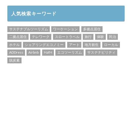
人気検索キーワード
サステナブルツーリズム
ワーケーション
多拠点居住
二拠点居住
テレワーク
スロートラベル
旅行
体験
民泊
ホテル
シェアリングエコノミー
アート
地方創生
ローカル
ADDress
Airbnb
HafH
エコツーリズム
サステナビリティ
脱炭素