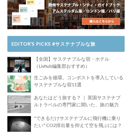
EDITOR’S PICKS #サステナブルな旅
【全国】サステナブルな宿・ホテル
（Livhub編集部おすすめ）
生ごみを循環。コンポストを導入している
サステナブルな宿11選
あなたはどう旅する？ ｜ 英国サステナブ
ルトラベルの専門家に聞いた、旅の魅力
"できるだけサステナブルに飛行機に乗り
たい" CO2排出量を抑えて空を飛ぶには？