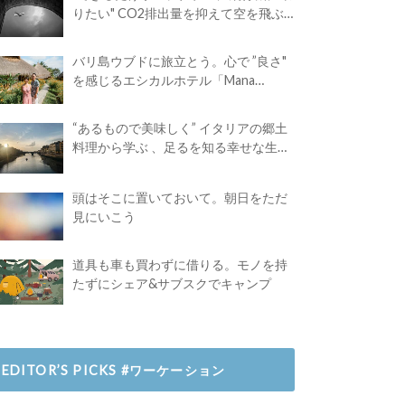
りたい" CO2排出量を抑えて空を飛ぶ
には？
バリ島ウブドに旅立とう。心で ”良さ"
を感じるエシカルホテル「Mana
Earthly Paradise」
“あるもので美味しく” イタリアの郷土
料理から学ぶ 、足るを知る幸せな生き
方
頭はそこに置いておいて。朝日をただ
見にいこう
道具も車も買わずに借りる。モノを持
たずにシェア&サブスクでキャンプ
EDITOR’S PICKS #ワーケーション