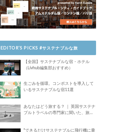
EDITOR’S PICKS #サステナブルな旅
【全国】サステナブルな宿・ホテル
（Livhub編集部おすすめ）
生ごみを循環。コンポストを導入して
いるサステナブルな宿11選
あなたはどう旅する？ ｜ 英国サステナ
ブルトラベルの専門家に聞いた、旅の
魅力
"できるだけサステナブルに飛行機に乗