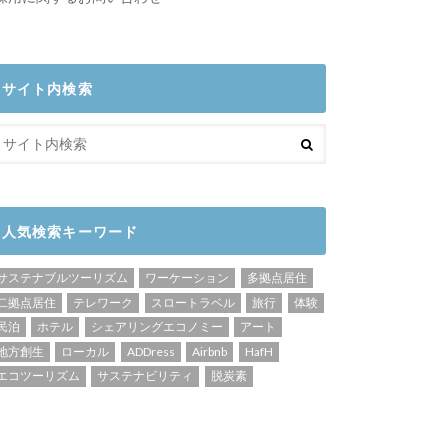
サイト内検索
人気検索キーワード
サステナブルツーリズム
ワーケーション
多拠点居住
二拠点居住
テレワーク
スロートラベル
旅行
体験
民泊
ホテル
シェアリングエコノミー
アート
地方創生
ローカル
ADDress
Airbnb
HafH
エコツーリズム
サステナビリティ
脱炭素