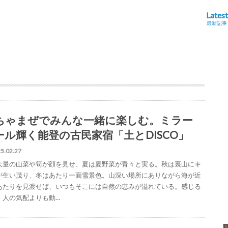
Latest
最新記事
ちゃまぜでみんな一緒に楽しむ。ミラー
ール輝く能登の古民家宿「土とDISCO」
5.02.27
大量の山菜や筍が顔を見せ、夏は夏野菜が青々と実る。秋は裏山にキ
が生い茂り、冬はあたり一面雪景色。山深い場所にありながら海が近
あたりを見渡せば、いつもそこには自然の恵みが溢れている。感じる
、人の気配よりも動…