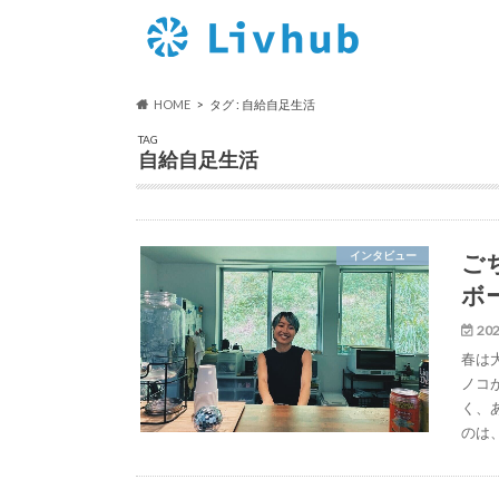
HOME
タグ : 自給自足生活
TAG
自給自足生活
ご
インタビュー
ボ
202
春は
ノコ
く、
のは