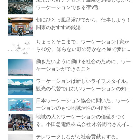
ワーケーションできる宿9選
朝にひとっ風呂浴びてから、仕事しよう！
関東のおすすめ銭湯
ちょっとそこまで、ワーケーション | 家か
ら40分、知らない町の静かな本屋で夢に近
づく4時間の旅
働きたいように働ける社会のために、ワー
ケーションができること
ワーケーションは新しいライフスタイル。
観光の代替ではないワーケーションの知ら
れざる魅力
日本ワーケーション協会に聞いた、ワーケ
ーションのもつ地域活性の可能性
地域の人とワーケーションの価値をつく
る。小田急電鉄株式会社 木谷周吾さんイン
タビュー
テレワークしながら社会貢献もする。