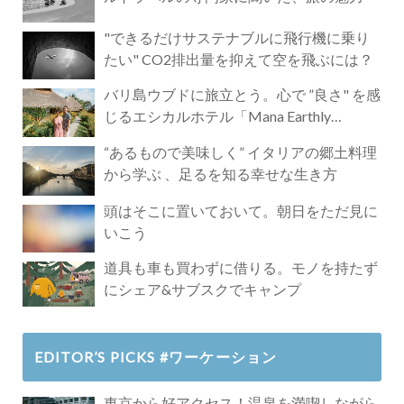
"できるだけサステナブルに飛行機に乗り
たい" CO2排出量を抑えて空を飛ぶには？
バリ島ウブドに旅立とう。心で ”良さ" を感
じるエシカルホテル「Mana Earthly
Paradise」
“あるもので美味しく” イタリアの郷土料理
から学ぶ 、足るを知る幸せな生き方
頭はそこに置いておいて。朝日をただ見に
いこう
道具も車も買わずに借りる。モノを持たず
にシェア&サブスクでキャンプ
EDITOR’S PICKS #ワーケーション
東京から好アクセス！温泉を満喫しながら