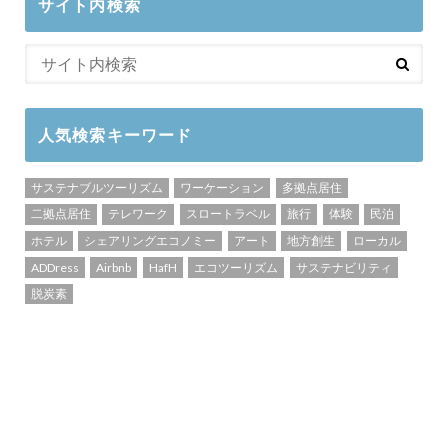
サイト内検索
人気検索キーワード
サステナブルツーリズム
ワーケーション
多拠点居住
二拠点居住
テレワーク
スロートラベル
旅行
体験
民泊
ホテル
シェアリングエコノミー
アート
地方創生
ローカル
ADDress
Airbnb
HafH
エコツーリズム
サステナビリティ
脱炭素