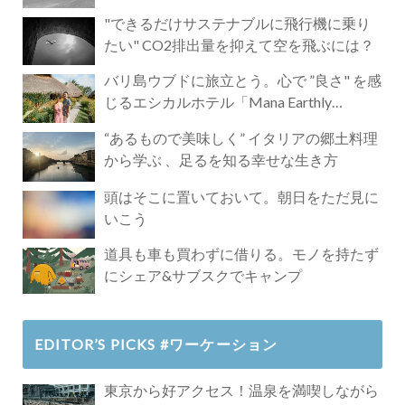
"できるだけサステナブルに飛行機に乗り
たい" CO2排出量を抑えて空を飛ぶには？
バリ島ウブドに旅立とう。心で ”良さ" を感
じるエシカルホテル「Mana Earthly
Paradise」
“あるもので美味しく” イタリアの郷土料理
から学ぶ 、足るを知る幸せな生き方
頭はそこに置いておいて。朝日をただ見に
いこう
道具も車も買わずに借りる。モノを持たず
にシェア&サブスクでキャンプ
EDITOR’S PICKS #ワーケーション
東京から好アクセス！温泉を満喫しながら