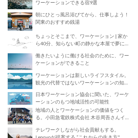
ワーケーションできる宿9選
朝にひとっ風呂浴びてから、仕事しよう！
関東のおすすめ銭湯
ちょっとそこまで、ワーケーション | 家か
ら40分、知らない町の静かな本屋で夢に近
づく4時間の旅
働きたいように働ける社会のために、ワー
ケーションができること
ワーケーションは新しいライフスタイル。
観光の代替ではないワーケーションの知ら
れざる魅力
日本ワーケーション協会に聞いた、ワーケ
ーションのもつ地域活性の可能性
地域の人とワーケーションの価値をつく
る。小田急電鉄株式会社 木谷周吾さんイン
タビュー
テレワークしながら社会貢献もする。
Lenovoが提案する ”これからの生き方"