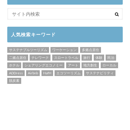
人気検索キーワード
サステナブルツーリズム
ワーケーション
多拠点居住
二拠点居住
テレワーク
スロートラベル
旅行
体験
民泊
ホテル
シェアリングエコノミー
アート
地方創生
ローカル
ADDress
Airbnb
HafH
エコツーリズム
サステナビリティ
脱炭素