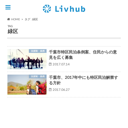
HOME
タグ : 緑区
TAG
緑区
法規制・条例
千葉市特区民泊条例案、住民からの意
見を広く募集
2017.07.14
法規制・条例
千葉市、2017年中にも特区民泊解禁す
る方針
2017.06.27