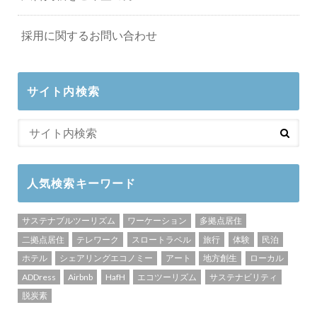
採用に関するお問い合わせ
サイト内検索
人気検索キーワード
サステナブルツーリズム
ワーケーション
多拠点居住
二拠点居住
テレワーク
スロートラベル
旅行
体験
民泊
ホテル
シェアリングエコノミー
アート
地方創生
ローカル
ADDress
Airbnb
HafH
エコツーリズム
サステナビリティ
脱炭素