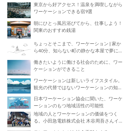
東京から好アクセス！温泉を満喫しながら
ワーケーションできる宿9選
朝にひとっ風呂浴びてから、仕事しよう！
関東のおすすめ銭湯
ちょっとそこまで、ワーケーション | 家か
ら40分、知らない町の静かな本屋で夢に近
づく4時間の旅
働きたいように働ける社会のために、ワー
ケーションができること
ワーケーションは新しいライフスタイル。
観光の代替ではないワーケーションの知ら
れざる魅力
日本ワーケーション協会に聞いた、ワーケ
ーションのもつ地域活性の可能性
地域の人とワーケーションの価値をつく
る。小田急電鉄株式会社 木谷周吾さんイン
タビュー