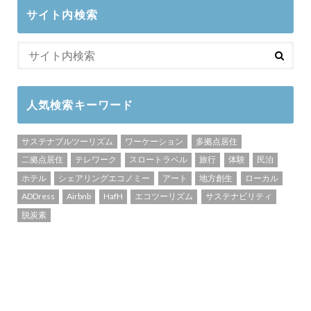
サイト内検索
人気検索キーワード
サステナブルツーリズム
ワーケーション
多拠点居住
二拠点居住
テレワーク
スロートラベル
旅行
体験
民泊
ホテル
シェアリングエコノミー
アート
地方創生
ローカル
ADDress
Airbnb
HafH
エコツーリズム
サステナビリティ
脱炭素