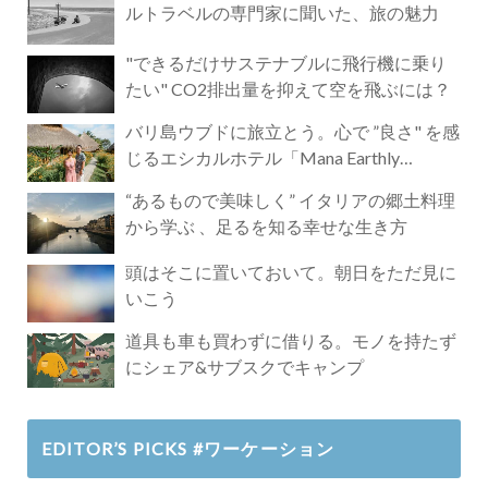
ルトラベルの専門家に聞いた、旅の魅力
"できるだけサステナブルに飛行機に乗り
たい" CO2排出量を抑えて空を飛ぶには？
バリ島ウブドに旅立とう。心で ”良さ" を感
じるエシカルホテル「Mana Earthly
Paradise」
“あるもので美味しく” イタリアの郷土料理
から学ぶ 、足るを知る幸せな生き方
頭はそこに置いておいて。朝日をただ見に
いこう
道具も車も買わずに借りる。モノを持たず
にシェア&サブスクでキャンプ
EDITOR’S PICKS #ワーケーション