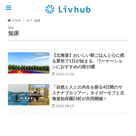
HOME
タグ : 知床
TAG
知床
コラム
【北海道】おいしい朝ごはんと心に残
る景色で1日が始まる、ワーケーショ
ンにおすすめの宿10選
2021.11.26
最新記事
「自然と人との共生を探る4日間のサ
ステナブルツアー」タイガーモブと北
海道知床羅臼町が共同開催！
2021.08.19