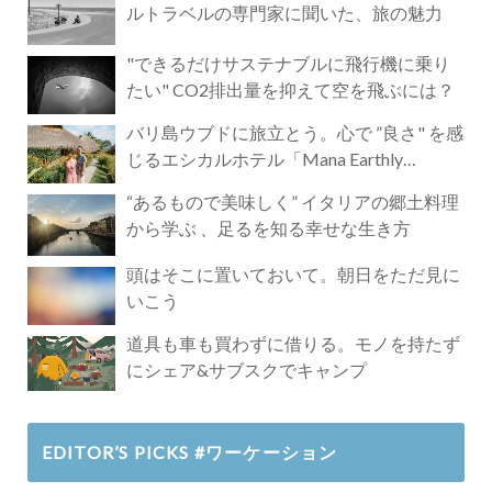
ルトラベルの専門家に聞いた、旅の魅力
"できるだけサステナブルに飛行機に乗り
たい" CO2排出量を抑えて空を飛ぶには？
バリ島ウブドに旅立とう。心で ”良さ" を感
じるエシカルホテル「Mana Earthly
Paradise」
“あるもので美味しく” イタリアの郷土料理
から学ぶ 、足るを知る幸せな生き方
頭はそこに置いておいて。朝日をただ見に
いこう
道具も車も買わずに借りる。モノを持たず
にシェア&サブスクでキャンプ
EDITOR’S PICKS #ワーケーション