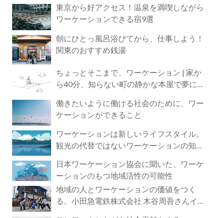
東京から好アクセス！温泉を満喫しながら
ワーケーションできる宿9選
朝にひとっ風呂浴びてから、仕事しよう！
関東のおすすめ銭湯
ちょっとそこまで、ワーケーション | 家か
ら40分、知らない町の静かな本屋で夢に近
づく4時間の旅
働きたいように働ける社会のために、ワー
ケーションができること
ワーケーションは新しいライフスタイル。
観光の代替ではないワーケーションの知ら
れざる魅力
日本ワーケーション協会に聞いた、ワーケ
ーションのもつ地域活性の可能性
地域の人とワーケーションの価値をつく
る。小田急電鉄株式会社 木谷周吾さんイン
タビュー