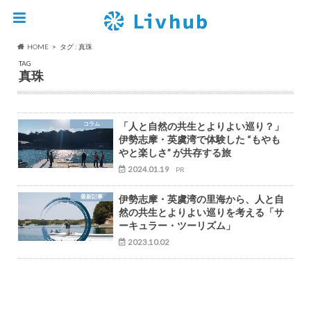
HOME
タグ : 真珠
TAG
真珠
コラム
「人と自然の共生とよりよい巡り？」
伊勢志摩・英虞湾で体験した “もやも
やと楽しさ” が共存する旅
2024.01.19
PR
最新記事
伊勢志摩・英虞湾の里海から、人と自
然の共生とよりよい巡りを考える「サ
ーキュラー・ツーリズム」
2023.10.02