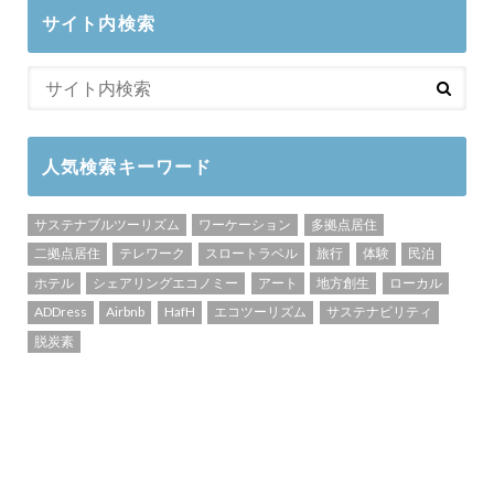
サイト内検索
人気検索キーワード
サステナブルツーリズム
ワーケーション
多拠点居住
二拠点居住
テレワーク
スロートラベル
旅行
体験
民泊
ホテル
シェアリングエコノミー
アート
地方創生
ローカル
ADDress
Airbnb
HafH
エコツーリズム
サステナビリティ
脱炭素