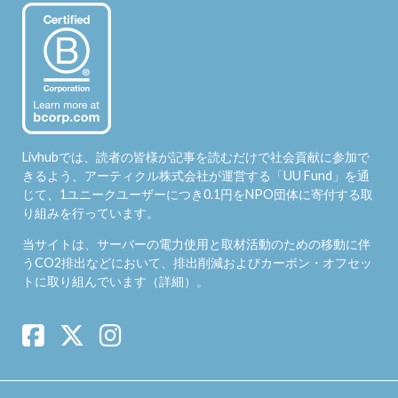
Livhubでは、読者の皆様が記事を読むだけで社会貢献に参加で
きるよう、アーティクル株式会社が運営する「
UU Fund
」を通
じて、1ユニークユーザーにつき0.1円をNPO団体に寄付する取
り組みを行っています。
当サイトは、サーバーの電力使用と取材活動のための移動に伴
うCO2排出などにおいて、排出削減およびカーボン・オフセッ
トに取り組んでいます（
詳細
）。