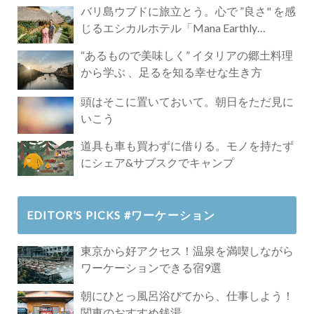
バリ島ウブドに旅立とう。心で ”良さ" を感
じるエシカルホテル「Mana Earthly
Paradise」
“あるもので美味しく” イタリアの郷土料理
から学ぶ 、足るを知る幸せな生き方
頭はそこに置いておいて。朝日をただ見に
いこう
道具も車も買わずに借りる。モノを持たず
にシェア&サブスクでキャンプ
EDITOR’S PICKS #ワーケーション
東京から好アクセス！温泉を満喫しながら
ワーケーションできる宿9選
朝にひとっ風呂浴びてから、仕事しよう！
関東のおすすめ銭湯