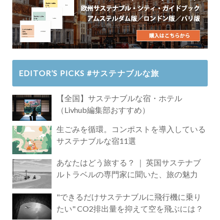
EDITOR’S PICKS #サステナブルな旅
【全国】サステナブルな宿・ホテル
（Livhub編集部おすすめ）
生ごみを循環。コンポストを導入している
サステナブルな宿11選
あなたはどう旅する？ ｜ 英国サステナブ
ルトラベルの専門家に聞いた、旅の魅力
"できるだけサステナブルに飛行機に乗り
たい" CO2排出量を抑えて空を飛ぶには？