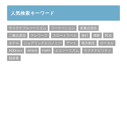
人気検索キーワード
サステナブルツーリズム
ワーケーション
多拠点居住
二拠点居住
テレワーク
スロートラベル
旅行
体験
民泊
ホテル
シェアリングエコノミー
アート
地方創生
ローカル
ADDress
Airbnb
HafH
エコツーリズム
サステナビリティ
脱炭素