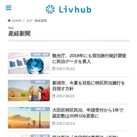
HOME
タグ : 産経新聞
TAG
産経新聞
法規制・条例
観光庁、2018年にも宿泊旅行統計調査
に民泊データを算入
2017.05.23
最新記事
新潟市、今夏を目処に特区民泊施行を
目指す方針
2017.04.21
最新記事
大田区特区民泊、申請受付から1年で
認定数は30件106居室に
2017.02.10
法規制・条例