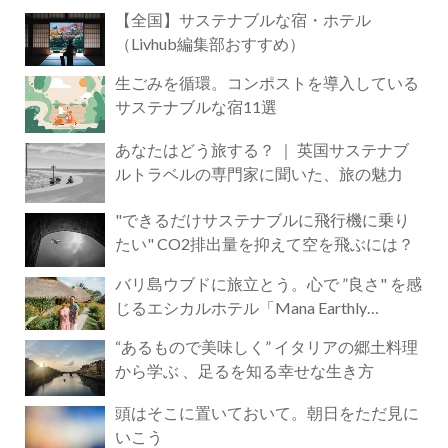
【全国】サステナブルな宿・ホテル
（Livhub編集部おすすめ）
生ごみを循環。コンポストを導入している
サステナブルな宿11選
あなたはどう旅する？ ｜ 英国サステナブ
ルトラベルの専門家に聞いた、旅の魅力
"できるだけサステナブルに飛行機に乗り
たい" CO2排出量を抑えて空を飛ぶには？
バリ島ウブドに旅立とう。心で ”良さ" を感
じるエシカルホテル「Mana Earthly
Paradise」
“あるもので美味しく” イタリアの郷土料理
から学ぶ 、足るを知る幸せな生き方
頭はそこに置いておいて。朝日をただ見に
いこう