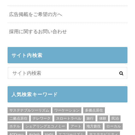
広告掲載をご希望の方へ
採用に関するお問い合わせ
サイト内検索
人気検索キーワード
サステナブルツーリズム
ワーケーション
多拠点居住
二拠点居住
テレワーク
スロートラベル
旅行
体験
民泊
ホテル
シェアリングエコノミー
アート
地方創生
ローカル
ADDress
Airbnb
HafH
エコツーリズム
サステナビリティ