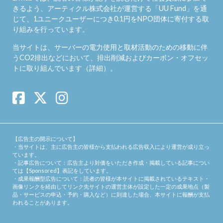
きるよう、アーティクル株式会社が運営する「
UU Fund
」を通
じて、1ユニークユーザーにつき0.1円をNPO団体に寄付する取
り組みを行っています。
当サイトは、サーバーの電力使用と取材活動のための移動に伴
うCO2排出などにおいて、排出削減およびカーボン・オフセッ
トに取り組んでいます（
詳細
）。
【広告主の開示について】
・当サイトは、主に広告主の皆様から支払われる広告収入により運営が成り立っ
ています。
・記事広告について：広告主より対価をいただき作成・掲載している記事につい
ては【Sponsored】表記をしています。
・成果報酬型広告について：読者の皆様が本サイトに掲載されているテキスト・
画像リンクを経由してリンク先サイトの運営主体が設定した一定の成果地点（製
品・サービスの申込・予約・購入など）に到達した場合、本サイトに報酬が支払
われることがあります。