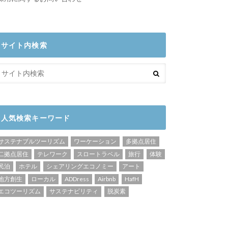
サイト内検索
人気検索キーワード
サステナブルツーリズム
ワーケーション
多拠点居住
二拠点居住
テレワーク
スロートラベル
旅行
体験
民泊
ホテル
シェアリングエコノミー
アート
地方創生
ローカル
ADDress
Airbnb
HafH
エコツーリズム
サステナビリティ
脱炭素