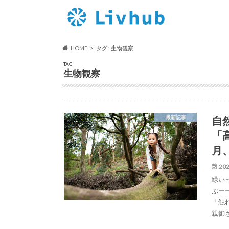
HOME
タグ : 生物観察
TAG
生物観察
自
最新記事
「
月
202
緑い
ぶー
「触
親御