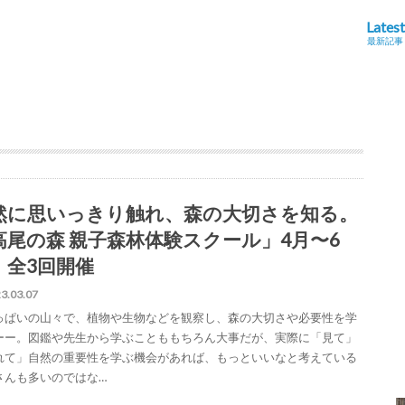
Latest
最新記事
然に思いっきり触れ、森の大切さを知る。
高尾の森 親子森林体験スクール」4月〜6
、全3回開催
3.03.07
っぱいの山々で、植物や生物などを観察し、森の大切さや必要性を学
ーー。図鑑や先生から学ぶことももちろん大事だが、実際に「見て」
れて」自然の重要性を学ぶ機会があれば、もっといいなと考えている
さんも多いのではな…