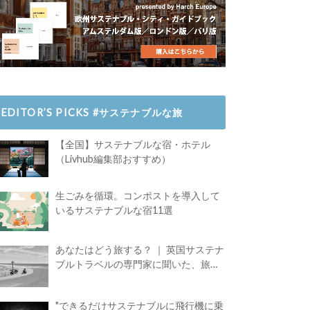
EDITOR’S PICKS #サステナブルな旅
【全国】サステナブルな宿・ホテル
（Livhub編集部おすすめ）
生ごみを循環。コンポストを導入して
いるサステナブルな宿11選
あなたはどう旅する？ ｜ 英国サステナ
ブルトラベルの専門家に聞いた、旅の
魅力
"できるだけサステナブルに飛行機に乗