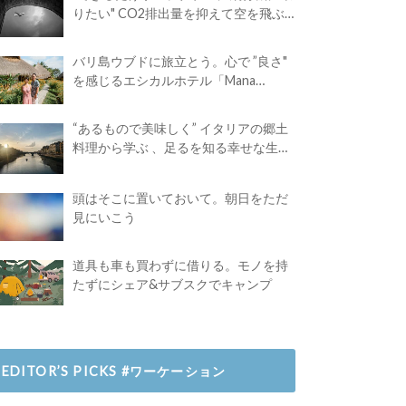
りたい" CO2排出量を抑えて空を飛ぶ
には？
バリ島ウブドに旅立とう。心で ”良さ"
を感じるエシカルホテル「Mana
Earthly Paradise」
“あるもので美味しく” イタリアの郷土
料理から学ぶ 、足るを知る幸せな生き
方
頭はそこに置いておいて。朝日をただ
見にいこう
道具も車も買わずに借りる。モノを持
たずにシェア&サブスクでキャンプ
EDITOR’S PICKS #ワーケーション