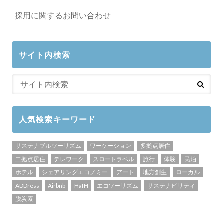
採用に関するお問い合わせ
サイト内検索
人気検索キーワード
サステナブルツーリズム
ワーケーション
多拠点居住
二拠点居住
テレワーク
スロートラベル
旅行
体験
民泊
ホテル
シェアリングエコノミー
アート
地方創生
ローカル
ADDress
Airbnb
HafH
エコツーリズム
サステナビリティ
脱炭素