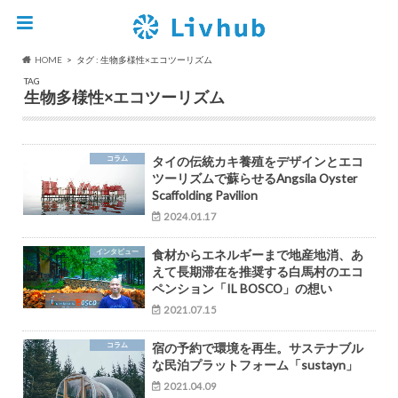
HOME
タグ : 生物多様性×エコツーリズム
TAG
生物多様性×エコツーリズム
コラム
タイの伝統カキ養殖をデザインとエコ
ツーリズムで蘇らせるAngsila Oyster
Scaffolding Pavilion
2024.01.17
インタビュー
食材からエネルギーまで地産地消、あ
えて長期滞在を推奨する白馬村のエコ
ペンション「IL BOSCO」の想い
2021.07.15
コラム
宿の予約で環境を再生。サステナブル
な民泊プラットフォーム「sustayn」
2021.04.09