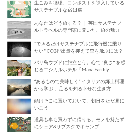
生ごみを循環。コンポストを導入している
サステナブルな宿11選
あなたはどう旅する？ ｜ 英国サステナブ
ルトラベルの専門家に聞いた、旅の魅力
"できるだけサステナブルに飛行機に乗り
たい" CO2排出量を抑えて空を飛ぶには？
バリ島ウブドに旅立とう。心で ”良さ" を感
じるエシカルホテル「Mana Earthly
Paradise」
“あるもので美味しく” イタリアの郷土料理
から学ぶ 、足るを知る幸せな生き方
頭はそこに置いておいて。朝日をただ見に
いこう
道具も車も買わずに借りる。モノを持たず
にシェア&サブスクでキャンプ