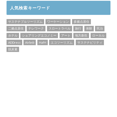
人気検索キーワード
サステナブルツーリズム
ワーケーション
多拠点居住
二拠点居住
テレワーク
スロートラベル
旅行
体験
民泊
ホテル
シェアリングエコノミー
アート
地方創生
ローカル
ADDress
Airbnb
HafH
エコツーリズム
サステナビリティ
脱炭素