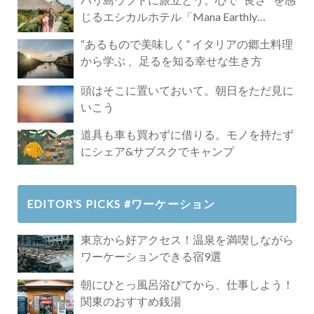
じるエシカルホテル「Mana Earthly
Paradise」
“あるもので美味しく” イタリアの郷土料理
から学ぶ 、足るを知る幸せな生き方
頭はそこに置いておいて。朝日をただ見に
いこう
道具も車も買わずに借りる。モノを持たず
にシェア&サブスクでキャンプ
EDITOR’S PICKS #ワーケーション
東京から好アクセス！温泉を満喫しながら
ワーケーションできる宿9選
朝にひとっ風呂浴びてから、仕事しよう！
関東のおすすめ銭湯