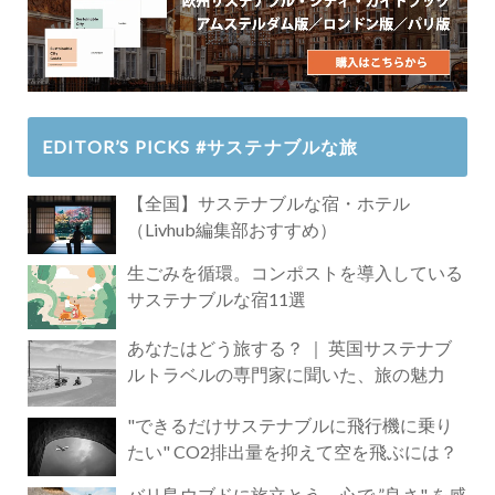
EDITOR’S PICKS #サステナブルな旅
【全国】サステナブルな宿・ホテル
（Livhub編集部おすすめ）
生ごみを循環。コンポストを導入している
サステナブルな宿11選
あなたはどう旅する？ ｜ 英国サステナブ
ルトラベルの専門家に聞いた、旅の魅力
"できるだけサステナブルに飛行機に乗り
たい" CO2排出量を抑えて空を飛ぶには？
バリ島ウブドに旅立とう。心で ”良さ" を感