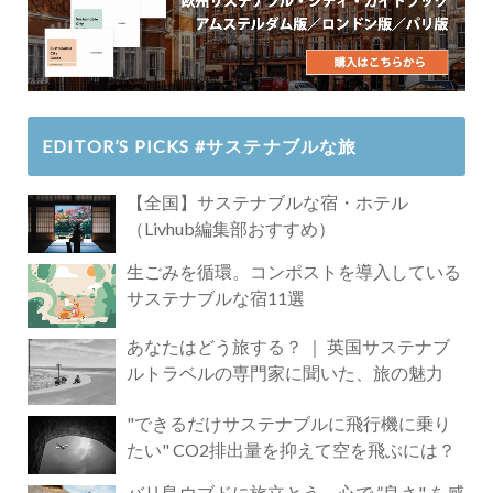
EDITOR’S PICKS #サステナブルな旅
【全国】サステナブルな宿・ホテル
（Livhub編集部おすすめ）
生ごみを循環。コンポストを導入している
サステナブルな宿11選
あなたはどう旅する？ ｜ 英国サステナブ
ルトラベルの専門家に聞いた、旅の魅力
"できるだけサステナブルに飛行機に乗り
たい" CO2排出量を抑えて空を飛ぶには？
バリ島ウブドに旅立とう。心で ”良さ" を感