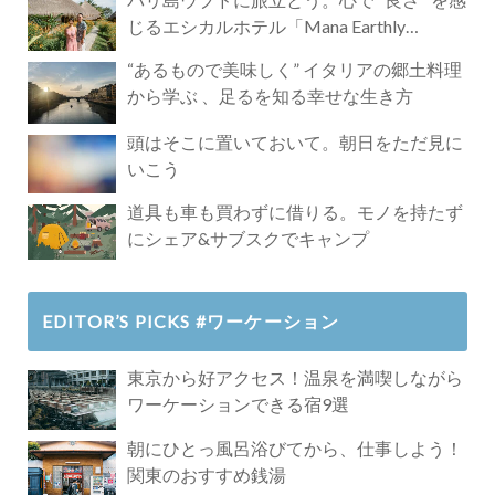
じるエシカルホテル「Mana Earthly
Paradise」
“あるもので美味しく” イタリアの郷土料理
から学ぶ 、足るを知る幸せな生き方
頭はそこに置いておいて。朝日をただ見に
いこう
道具も車も買わずに借りる。モノを持たず
にシェア&サブスクでキャンプ
EDITOR’S PICKS #ワーケーション
東京から好アクセス！温泉を満喫しながら
ワーケーションできる宿9選
朝にひとっ風呂浴びてから、仕事しよう！
関東のおすすめ銭湯