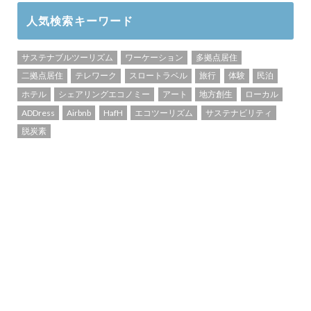
人気検索キーワード
サステナブルツーリズム
ワーケーション
多拠点居住
二拠点居住
テレワーク
スロートラベル
旅行
体験
民泊
ホテル
シェアリングエコノミー
アート
地方創生
ローカル
ADDress
Airbnb
HafH
エコツーリズム
サステナビリティ
脱炭素