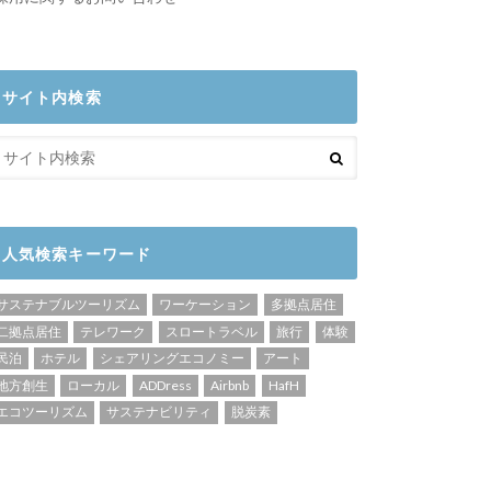
サイト内検索
人気検索キーワード
サステナブルツーリズム
ワーケーション
多拠点居住
二拠点居住
テレワーク
スロートラベル
旅行
体験
民泊
ホテル
シェアリングエコノミー
アート
地方創生
ローカル
ADDress
Airbnb
HafH
エコツーリズム
サステナビリティ
脱炭素