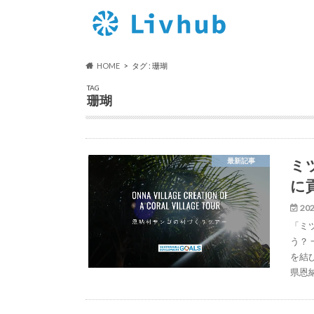
HOME
タグ : 珊瑚
TAG
珊瑚
ミ
最新記事
に
202
「ミ
う？
を結
県恩