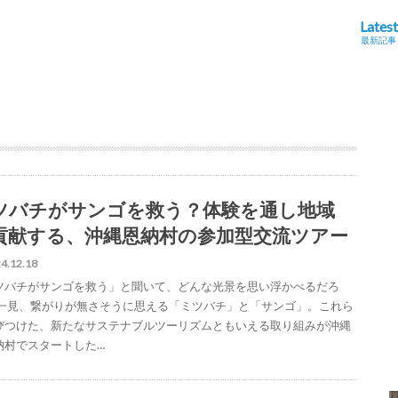
Latest
最新記事
ツバチがサンゴを救う？体験を通し地域
貢献する、沖縄恩納村の参加型交流ツアー
4.12.18
ツバチがサンゴを救う」と聞いて、どんな光景を思い浮かべるだろ
 一見、繋がりが無さそうに思える「ミツバチ」と「サンゴ」。これら
びつけた、新たなサステナブルツーリズムともいえる取り組みが沖縄
納村でスタートした…