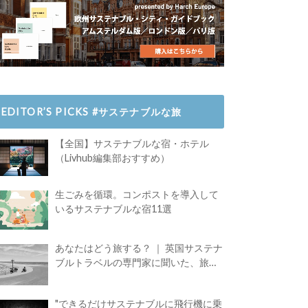
EDITOR’S PICKS #サステナブルな旅
【全国】サステナブルな宿・ホテル
（Livhub編集部おすすめ）
生ごみを循環。コンポストを導入して
いるサステナブルな宿11選
あなたはどう旅する？ ｜ 英国サステナ
ブルトラベルの専門家に聞いた、旅の
魅力
"できるだけサステナブルに飛行機に乗