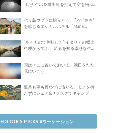
りたい" CO2排出量を抑えて空を飛ぶ
には？
バリ島ウブドに旅立とう。心で ”良さ"
を感じるエシカルホテル「Mana
Earthly Paradise」
“あるもので美味しく” イタリアの郷土
料理から学ぶ 、足るを知る幸せな生き
方
頭はそこに置いておいて。朝日をただ
見にいこう
道具も車も買わずに借りる。モノを持
たずにシェア&サブスクでキャンプ
EDITOR’S PICKS #ワーケーション