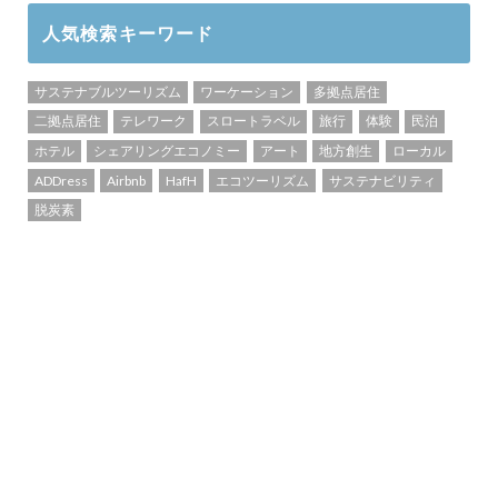
人気検索キーワード
サステナブルツーリズム
ワーケーション
多拠点居住
二拠点居住
テレワーク
スロートラベル
旅行
体験
民泊
ホテル
シェアリングエコノミー
アート
地方創生
ローカル
ADDress
Airbnb
HafH
エコツーリズム
サステナビリティ
脱炭素