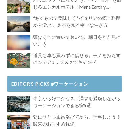
じるエシカルホテル「Mana Earthly
Paradise」
“あるもので美味しく” イタリアの郷土料理
から学ぶ 、足るを知る幸せな生き方
頭はそこに置いておいて。朝日をただ見に
いこう
道具も車も買わずに借りる。モノを持たず
にシェア&サブスクでキャンプ
EDITOR’S PICKS #ワーケーション
東京から好アクセス！温泉を満喫しながら
ワーケーションできる宿9選
朝にひとっ風呂浴びてから、仕事しよう！
関東のおすすめ銭湯