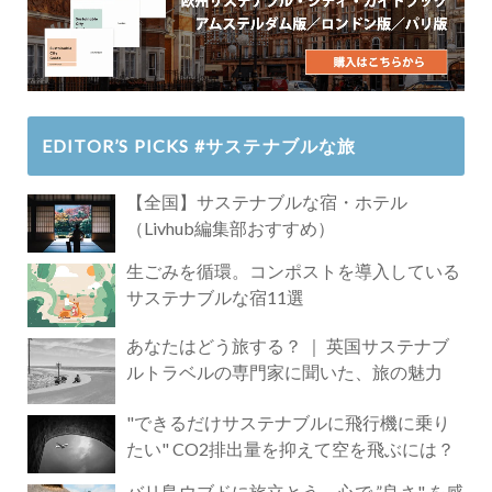
EDITOR’S PICKS #サステナブルな旅
【全国】サステナブルな宿・ホテル
（Livhub編集部おすすめ）
生ごみを循環。コンポストを導入している
サステナブルな宿11選
あなたはどう旅する？ ｜ 英国サステナブ
ルトラベルの専門家に聞いた、旅の魅力
"できるだけサステナブルに飛行機に乗り
たい" CO2排出量を抑えて空を飛ぶには？
バリ島ウブドに旅立とう。心で ”良さ" を感