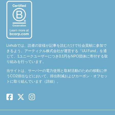
Livhubでは、読者の皆様が記事を読むだけで社会貢献に参加で
きるよう、アーティクル株式会社が運営する「
UU Fund
」を通
じて、1ユニークユーザーにつき0.1円をNPO団体に寄付する取
り組みを行っています。
当サイトは、サーバーの電力使用と取材活動のための移動に伴
うCO2排出などにおいて、排出削減およびカーボン・オフセッ
トに取り組んでいます（
詳細
）。