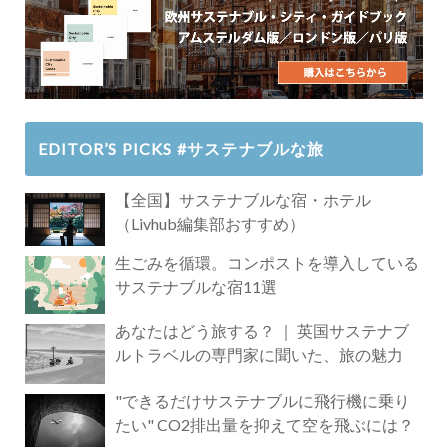
EDITOR’S PICKS #サステナブルな旅
【全国】サステナブルな宿・ホテル
（Livhub編集部おすすめ）
生ごみを循環。コンポストを導入している
サステナブルな宿11選
あなたはどう旅する？ ｜ 英国サステナブ
ルトラベルの専門家に聞いた、旅の魅力
"できるだけサステナブルに飛行機に乗り
たい" CO2排出量を抑えて空を飛ぶには？