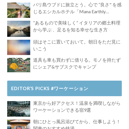
バリ島ウブドに旅立とう。心で ”良さ" を感
じるエシカルホテル「Mana Earthly
Paradise」
“あるもので美味しく” イタリアの郷土料理
から学ぶ 、足るを知る幸せな生き方
頭はそこに置いておいて。朝日をただ見に
いこう
道具も車も買わずに借りる。モノを持たず
にシェア&サブスクでキャンプ
EDITOR’S PICKS #ワーケーション
東京から好アクセス！温泉を満喫しながら
ワーケーションできる宿9選
朝にひとっ風呂浴びてから、仕事しよう！
関東のおすすめ銭湯