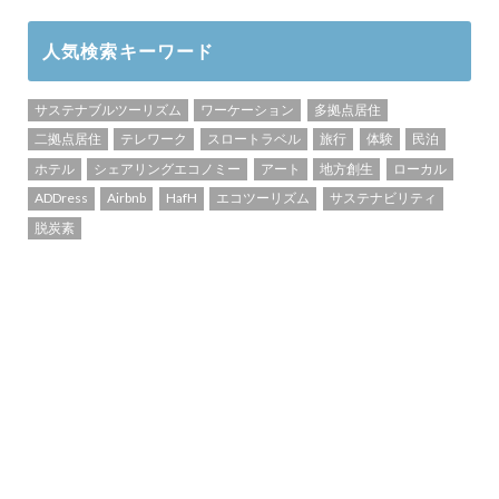
人気検索キーワード
サステナブルツーリズム
ワーケーション
多拠点居住
二拠点居住
テレワーク
スロートラベル
旅行
体験
民泊
ホテル
シェアリングエコノミー
アート
地方創生
ローカル
ADDress
Airbnb
HafH
エコツーリズム
サステナビリティ
脱炭素