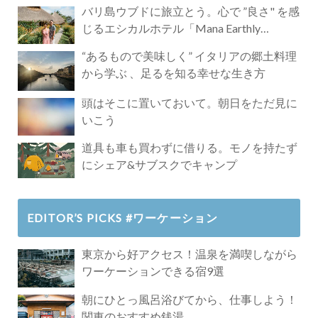
バリ島ウブドに旅立とう。心で ”良さ" を感
じるエシカルホテル「Mana Earthly
Paradise」
“あるもので美味しく” イタリアの郷土料理
から学ぶ 、足るを知る幸せな生き方
頭はそこに置いておいて。朝日をただ見に
いこう
道具も車も買わずに借りる。モノを持たず
にシェア&サブスクでキャンプ
EDITOR’S PICKS #ワーケーション
東京から好アクセス！温泉を満喫しながら
ワーケーションできる宿9選
朝にひとっ風呂浴びてから、仕事しよう！
関東のおすすめ銭湯