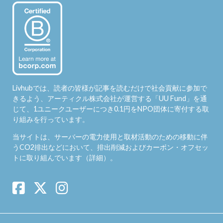
Livhubでは、読者の皆様が記事を読むだけで社会貢献に参加で
きるよう、アーティクル株式会社が運営する「
UU Fund
」を通
じて、1ユニークユーザーにつき0.1円をNPO団体に寄付する取
り組みを行っています。
当サイトは、サーバーの電力使用と取材活動のための移動に伴
うCO2排出などにおいて、排出削減およびカーボン・オフセッ
トに取り組んでいます（
詳細
）。