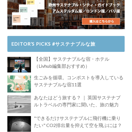
EDITOR’S PICKS #サステナブルな旅
【全国】サステナブルな宿・ホテル
（Livhub編集部おすすめ）
生ごみを循環。コンポストを導入している
サステナブルな宿11選
あなたはどう旅する？ ｜ 英国サステナブ
ルトラベルの専門家に聞いた、旅の魅力
"できるだけサステナブルに飛行機に乗り
たい" CO2排出量を抑えて空を飛ぶには？