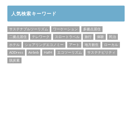
人気検索キーワード
サステナブルツーリズム
ワーケーション
多拠点居住
二拠点居住
テレワーク
スロートラベル
旅行
体験
民泊
ホテル
シェアリングエコノミー
アート
地方創生
ローカル
ADDress
Airbnb
HafH
エコツーリズム
サステナビリティ
脱炭素