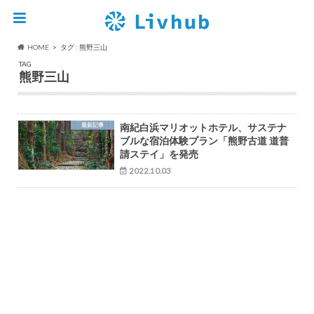
HOME
タグ : 熊野三山
TAG
熊野三山
最新記事
南紀白浜マリオットホテル、サステナ
ブルな宿泊体験プラン「熊野古道 道普
請ステイ」を発売
2022.10.03