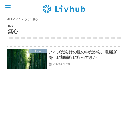
HOME
タグ : 無心
TAG
無心
コラム
ノイズだらけの世の中だから。息継ぎ
をしに禅修行に行ってきた
2024.05.20