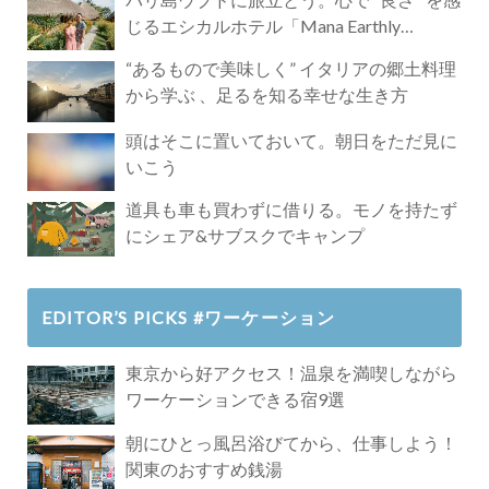
じるエシカルホテル「Mana Earthly
Paradise」
“あるもので美味しく” イタリアの郷土料理
から学ぶ 、足るを知る幸せな生き方
頭はそこに置いておいて。朝日をただ見に
いこう
道具も車も買わずに借りる。モノを持たず
にシェア&サブスクでキャンプ
EDITOR’S PICKS #ワーケーション
東京から好アクセス！温泉を満喫しながら
ワーケーションできる宿9選
朝にひとっ風呂浴びてから、仕事しよう！
関東のおすすめ銭湯