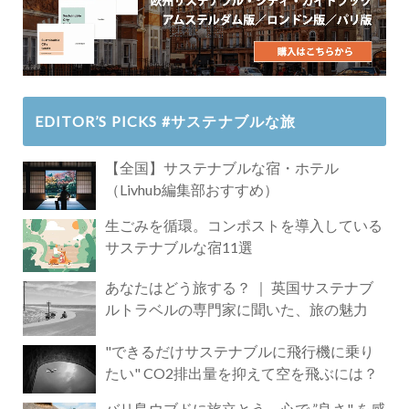
EDITOR’S PICKS #サステナブルな旅
【全国】サステナブルな宿・ホテル
（Livhub編集部おすすめ）
生ごみを循環。コンポストを導入している
サステナブルな宿11選
あなたはどう旅する？ ｜ 英国サステナブ
ルトラベルの専門家に聞いた、旅の魅力
"できるだけサステナブルに飛行機に乗り
たい" CO2排出量を抑えて空を飛ぶには？
バリ島ウブドに旅立とう。心で ”良さ" を感