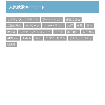
人気検索キーワード
サステナブルツーリズム
ワーケーション
多拠点居住
二拠点居住
テレワーク
スロートラベル
旅行
体験
民泊
ホテル
シェアリングエコノミー
アート
地方創生
ローカル
ADDress
Airbnb
HafH
エコツーリズム
サステナビリティ
脱炭素