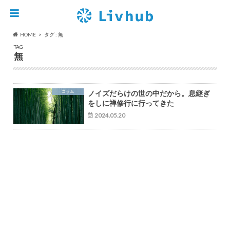
HOME
タグ : 無
TAG
無
コラム
ノイズだらけの世の中だから。息継ぎ
をしに禅修行に行ってきた
2024.05.20