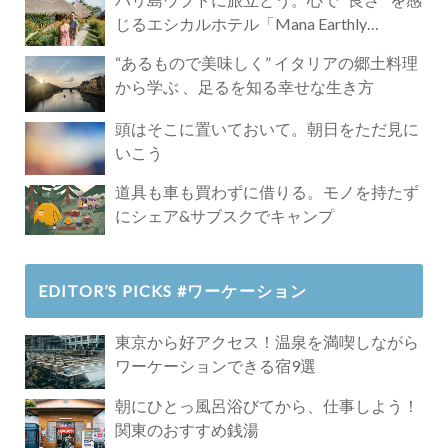
じるエシカルホテル「Mana Earthly
Paradise」
“あるもので美味しく” イタリアの郷土料理
から学ぶ 、足るを知る幸せな生き方
頭はそこに置いておいて。朝日をただ見に
いこう
道具も車も買わずに借りる。モノを持たず
にシェア&サブスクでキャンプ
EDITOR’S PICKS #ワーケーション
東京から好アクセス！温泉を満喫しながら
ワーケーションできる宿9選
朝にひとっ風呂浴びてから、仕事しよう！
関東のおすすめ銭湯