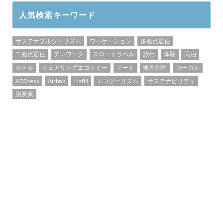
人気検索キーワード
サステナブルツーリズム
ワーケーション
多拠点居住
二拠点居住
テレワーク
スロートラベル
旅行
体験
民泊
ホテル
シェアリングエコノミー
アート
地方創生
ローカル
ADDress
Airbnb
HafH
エコツーリズム
サステナビリティ
脱炭素