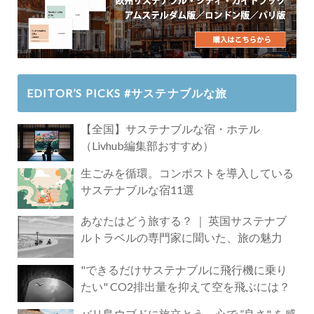
EDITOR’S PICKS #サステナブルな旅
【全国】サステナブルな宿・ホテル
（Livhub編集部おすすめ）
生ごみを循環。コンポストを導入している
サステナブルな宿11選
あなたはどう旅する？ ｜ 英国サステナブ
ルトラベルの専門家に聞いた、旅の魅力
"できるだけサステナブルに飛行機に乗り
たい" CO2排出量を抑えて空を飛ぶには？
バリ島ウブドに旅立とう。心で ”良さ" を感