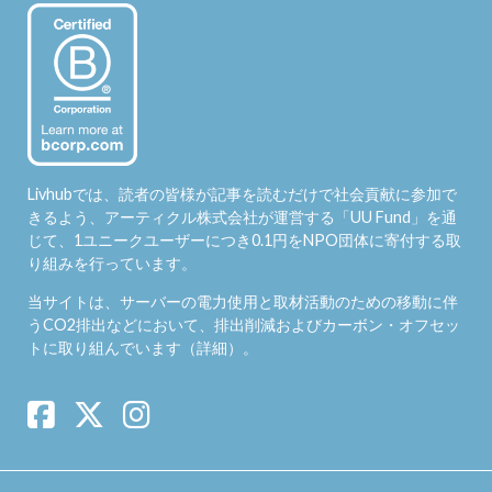
Livhubでは、読者の皆様が記事を読むだけで社会貢献に参加で
きるよう、アーティクル株式会社が運営する「
UU Fund
」を通
じて、1ユニークユーザーにつき0.1円をNPO団体に寄付する取
り組みを行っています。
当サイトは、サーバーの電力使用と取材活動のための移動に伴
うCO2排出などにおいて、排出削減およびカーボン・オフセッ
トに取り組んでいます（
詳細
）。