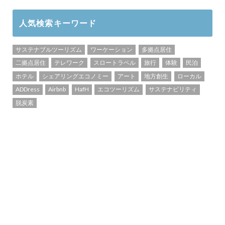
人気検索キーワード
サステナブルツーリズム
ワーケーション
多拠点居住
二拠点居住
テレワーク
スロートラベル
旅行
体験
民泊
ホテル
シェアリングエコノミー
アート
地方創生
ローカル
ADDress
Airbnb
HafH
エコツーリズム
サステナビリティ
脱炭素