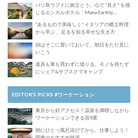
バリ島ウブドに旅立とう。心で ”良さ" を感
じるエシカルホテル「Mana Earthly
Paradise」
“あるもので美味しく” イタリアの郷土料理
から学ぶ 、足るを知る幸せな生き方
頭はそこに置いておいて。朝日をただ見に
いこう
道具も車も買わずに借りる。モノを持たず
にシェア&サブスクでキャンプ
EDITOR’S PICKS #ワーケーション
東京から好アクセス！温泉を満喫しながら
ワーケーションできる宿9選
朝にひとっ風呂浴びてから、仕事しよう！
関東のおすすめ銭湯