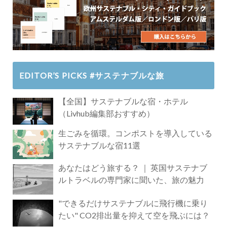
EDITOR’S PICKS #サステナブルな旅
【全国】サステナブルな宿・ホテル
（Livhub編集部おすすめ）
生ごみを循環。コンポストを導入している
サステナブルな宿11選
あなたはどう旅する？ ｜ 英国サステナブ
ルトラベルの専門家に聞いた、旅の魅力
"できるだけサステナブルに飛行機に乗り
たい" CO2排出量を抑えて空を飛ぶには？