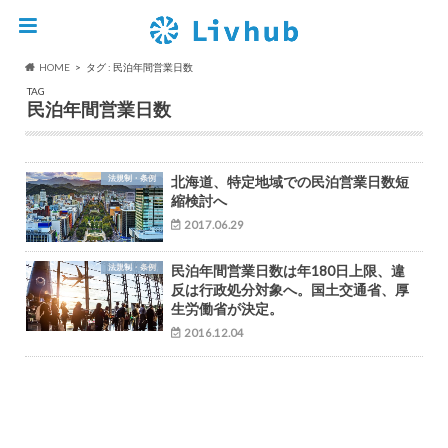
HOME
タグ : 民泊年間営業日数
TAG
民泊年間営業日数
法規制・条例
北海道、特定地域での民泊営業日数短
縮検討へ
2017.06.29
法規制・条例
民泊年間営業日数は年180日上限、違
反は行政処分対象へ。国土交通省、厚
生労働省が決定。
2016.12.04