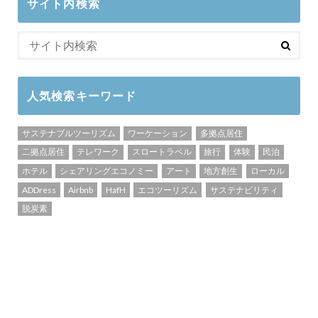
サイト内検索
人気検索キーワード
サステナブルツーリズム
ワーケーション
多拠点居住
二拠点居住
テレワーク
スロートラベル
旅行
体験
民泊
ホテル
シェアリングエコノミー
アート
地方創生
ローカル
ADDress
Airbnb
HafH
エコツーリズム
サステナビリティ
脱炭素