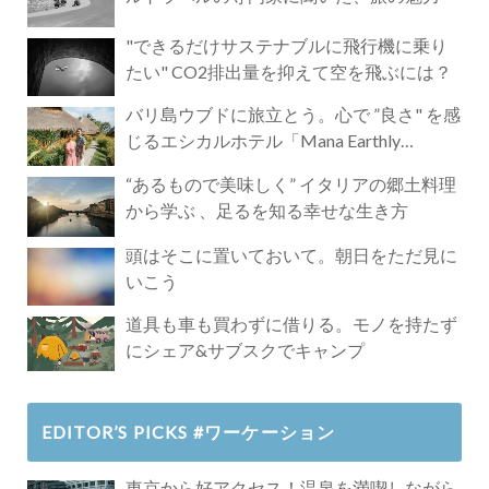
"できるだけサステナブルに飛行機に乗り
たい" CO2排出量を抑えて空を飛ぶには？
バリ島ウブドに旅立とう。心で ”良さ" を感
じるエシカルホテル「Mana Earthly
Paradise」
“あるもので美味しく” イタリアの郷土料理
から学ぶ 、足るを知る幸せな生き方
頭はそこに置いておいて。朝日をただ見に
いこう
道具も車も買わずに借りる。モノを持たず
にシェア&サブスクでキャンプ
EDITOR’S PICKS #ワーケーション
東京から好アクセス！温泉を満喫しながら