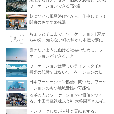
ワーケーションできる宿9選
朝にひとっ風呂浴びてから、仕事しよう！
関東のおすすめ銭湯
ちょっとそこまで、ワーケーション | 家か
ら40分、知らない町の静かな本屋で夢に近
づく4時間の旅
働きたいように働ける社会のために、ワー
ケーションができること
ワーケーションは新しいライフスタイル。
観光の代替ではないワーケーションの知ら
れざる魅力
日本ワーケーション協会に聞いた、ワーケ
ーションのもつ地域活性の可能性
地域の人とワーケーションの価値をつく
る。小田急電鉄株式会社 木谷周吾さんイン
タビュー
テレワークしながら社会貢献もする。