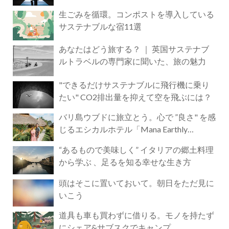
生ごみを循環。コンポストを導入している
サステナブルな宿11選
あなたはどう旅する？ ｜ 英国サステナブ
ルトラベルの専門家に聞いた、旅の魅力
"できるだけサステナブルに飛行機に乗り
たい" CO2排出量を抑えて空を飛ぶには？
バリ島ウブドに旅立とう。心で ”良さ" を感
じるエシカルホテル「Mana Earthly
Paradise」
“あるもので美味しく” イタリアの郷土料理
から学ぶ 、足るを知る幸せな生き方
頭はそこに置いておいて。朝日をただ見に
いこう
道具も車も買わずに借りる。モノを持たず
にシェア&サブスクでキャンプ