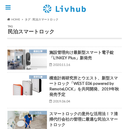
HOME
タグ : 民泊スマートロック
TAG
民泊スマートロック
最新記事
施設管理向け最新型スマート電子錠
「L!NKEY Plus」新発売
2020.11.16
最新記事
構造計画研究所とウエスト、新型スマ
ートロック「WEST E06 powered by
RemoteLOCK」を共同開発、2019年秋
発売予定
2019.06.04
コラム
スマートロックの意外な活用法！？清
掃代行会社の管理に最適な民泊スマー
トロック