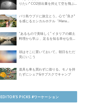
りたい" CO2排出量を抑えて空を飛ぶ
には？
バリ島ウブドに旅立とう。心で ”良さ"
を感じるエシカルホテル「Mana
Earthly Paradise」
“あるもので美味しく” イタリアの郷土
料理から学ぶ 、足るを知る幸せな生き
方
頭はそこに置いておいて。朝日をただ
見にいこう
道具も車も買わずに借りる。モノを持
たずにシェア&サブスクでキャンプ
EDITOR’S PICKS #ワーケーション