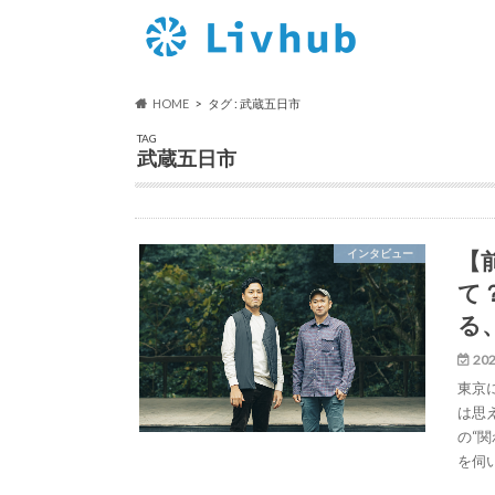
HOME
タグ : 武蔵五日市
TAG
武蔵五日市
【
インタビュー
て
る
202
東京
は思
の“
を伺