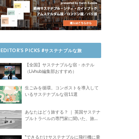
EDITOR’S PICKS #サステナブルな旅
【全国】サステナブルな宿・ホテル
（Livhub編集部おすすめ）
生ごみを循環。コンポストを導入して
いるサステナブルな宿11選
あなたはどう旅する？ ｜ 英国サステナ
ブルトラベルの専門家に聞いた、旅の
魅力
"できるだけサステナブルに飛行機に乗