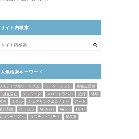
サイト内検索
人気検索キーワード
サステナブルツーリズム
ワーケーション
多拠点居住
二拠点居住
テレワーク
スロートラベル
旅行
体験
民泊
ホテル
シェアリングエコノミー
アート
地方創生
ローカル
ADDress
Airbnb
HafH
エコツーリズム
サステナビリティ
脱炭素