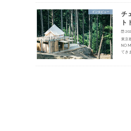
チ
インタビュー
トド
202
東京
NO
てき