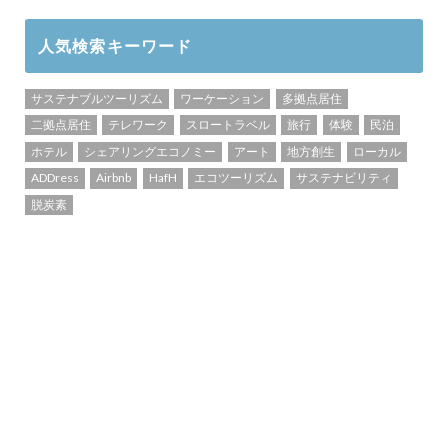
人気検索キーワード
サステナブルツーリズム
ワーケーション
多拠点居住
二拠点居住
テレワーク
スロートラベル
旅行
体験
民泊
ホテル
シェアリングエコノミー
アート
地方創生
ローカル
ADDress
Airbnb
HafH
エコツーリズム
サステナビリティ
脱炭素