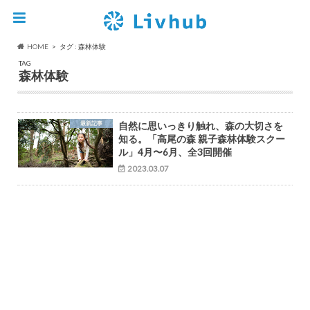
HOME
タグ : 森林体験
TAG
森林体験
最新記事
自然に思いっきり触れ、森の大切さを
知る。「高尾の森 親子森林体験スクー
ル」4月〜6月、全3回開催
2023.03.07