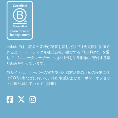
Livhubでは、読者の皆様が記事を読むだけで社会貢献に参加で
きるよう、アーティクル株式会社が運営する「
UU Fund
」を通
じて、1ユニークユーザーにつき0.1円をNPO団体に寄付する取
り組みを行っています。
当サイトは、サーバーの電力使用と取材活動のための移動に伴
うCO2排出などにおいて、排出削減およびカーボン・オフセッ
トに取り組んでいます（
詳細
）。