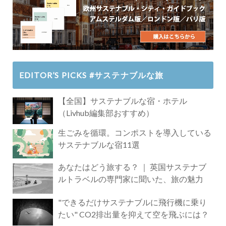
EDITOR’S PICKS #サステナブルな旅
【全国】サステナブルな宿・ホテル
（Livhub編集部おすすめ）
生ごみを循環。コンポストを導入している
サステナブルな宿11選
あなたはどう旅する？ ｜ 英国サステナブ
ルトラベルの専門家に聞いた、旅の魅力
"できるだけサステナブルに飛行機に乗り
たい" CO2排出量を抑えて空を飛ぶには？