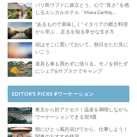
バリ島ウブドに旅立とう。心で ”良さ" を感
じるエシカルホテル「Mana Earthly
Paradise」
“あるもので美味しく” イタリアの郷土料理
から学ぶ 、足るを知る幸せな生き方
頭はそこに置いておいて。朝日をただ見に
いこう
道具も車も買わずに借りる。モノを持たず
にシェア&サブスクでキャンプ
EDITOR’S PICKS #ワーケーション
東京から好アクセス！温泉を満喫しながら
ワーケーションできる宿9選
朝にひとっ風呂浴びてから、仕事しよう！
関東のおすすめ銭湯