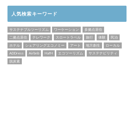
人気検索キーワード
サステナブルツーリズム
ワーケーション
多拠点居住
二拠点居住
テレワーク
スロートラベル
旅行
体験
民泊
ホテル
シェアリングエコノミー
アート
地方創生
ローカル
ADDress
Airbnb
HafH
エコツーリズム
サステナビリティ
脱炭素