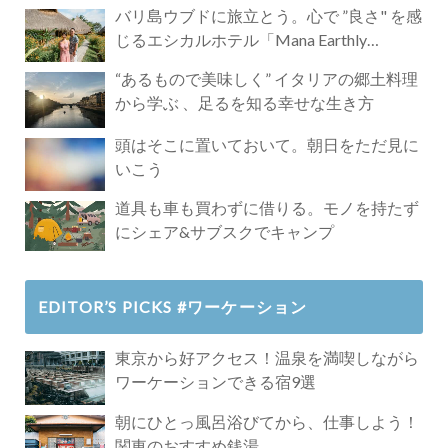
バリ島ウブドに旅立とう。心で ”良さ" を感
じるエシカルホテル「Mana Earthly
Paradise」
“あるもので美味しく” イタリアの郷土料理
から学ぶ 、足るを知る幸せな生き方
頭はそこに置いておいて。朝日をただ見に
いこう
道具も車も買わずに借りる。モノを持たず
にシェア&サブスクでキャンプ
EDITOR’S PICKS #ワーケーション
東京から好アクセス！温泉を満喫しながら
ワーケーションできる宿9選
朝にひとっ風呂浴びてから、仕事しよう！
関東のおすすめ銭湯