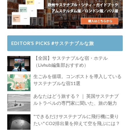
EDITOR’S PICKS #サステナブルな旅
【全国】サステナブルな宿・ホテル
（Livhub編集部おすすめ）
生ごみを循環。コンポストを導入している
サステナブルな宿11選
あなたはどう旅する？ ｜ 英国サステナブ
ルトラベルの専門家に聞いた、旅の魅力
"できるだけサステナブルに飛行機に乗り
たい" CO2排出量を抑えて空を飛ぶには？