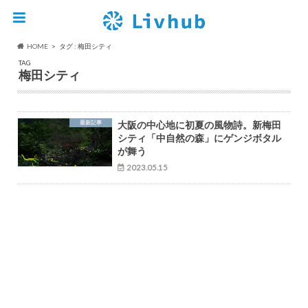
HOME
タグ : 梅田シティ
TAG
梅田シティ
最新記事
大阪の中心地に初夏の風物詩。新梅田
シティ「中自然の森」にゲンジボタル
が舞う
2023.05.15