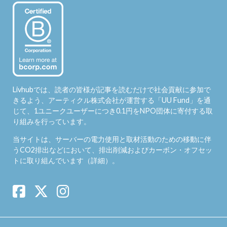
Livhubでは、読者の皆様が記事を読むだけで社会貢献に参加で
きるよう、アーティクル株式会社が運営する「
UU Fund
」を通
じて、1ユニークユーザーにつき0.1円をNPO団体に寄付する取
り組みを行っています。
当サイトは、サーバーの電力使用と取材活動のための移動に伴
うCO2排出などにおいて、排出削減およびカーボン・オフセッ
トに取り組んでいます（
詳細
）。