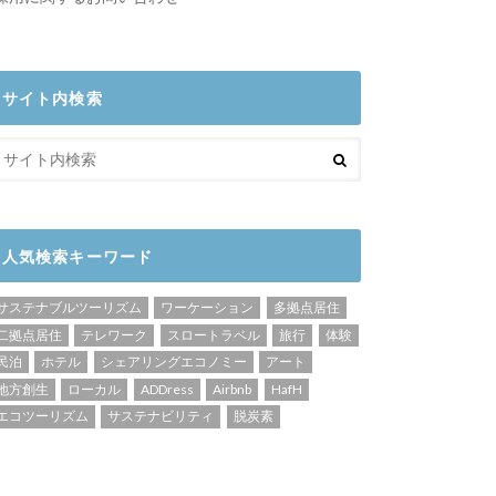
サイト内検索
人気検索キーワード
サステナブルツーリズム
ワーケーション
多拠点居住
二拠点居住
テレワーク
スロートラベル
旅行
体験
民泊
ホテル
シェアリングエコノミー
アート
地方創生
ローカル
ADDress
Airbnb
HafH
エコツーリズム
サステナビリティ
脱炭素