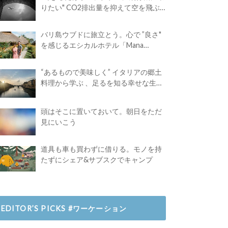
りたい" CO2排出量を抑えて空を飛ぶ
には？
バリ島ウブドに旅立とう。心で ”良さ"
を感じるエシカルホテル「Mana
Earthly Paradise」
“あるもので美味しく” イタリアの郷土
料理から学ぶ 、足るを知る幸せな生き
方
頭はそこに置いておいて。朝日をただ
見にいこう
道具も車も買わずに借りる。モノを持
たずにシェア&サブスクでキャンプ
EDITOR’S PICKS #ワーケーション