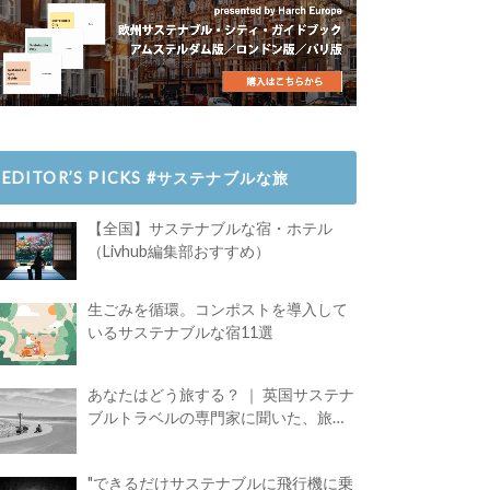
EDITOR’S PICKS #サステナブルな旅
【全国】サステナブルな宿・ホテル
（Livhub編集部おすすめ）
生ごみを循環。コンポストを導入して
いるサステナブルな宿11選
あなたはどう旅する？ ｜ 英国サステナ
ブルトラベルの専門家に聞いた、旅の
魅力
"できるだけサステナブルに飛行機に乗