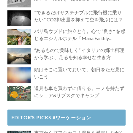
"できるだけサステナブルに飛行機に乗り
たい" CO2排出量を抑えて空を飛ぶには？
バリ島ウブドに旅立とう。心で ”良さ" を感
じるエシカルホテル「Mana Earthly
Paradise」
“あるもので美味しく” イタリアの郷土料理
から学ぶ 、足るを知る幸せな生き方
頭はそこに置いておいて。朝日をただ見に
いこう
道具も車も買わずに借りる。モノを持たず
にシェア&サブスクでキャンプ
EDITOR’S PICKS #ワーケーション
東京から好アクセス！温泉を満喫しながら