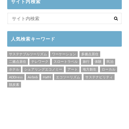
サイト内検索
人気検索キーワード
サステナブルツーリズム
ワーケーション
多拠点居住
二拠点居住
テレワーク
スロートラベル
旅行
体験
民泊
ホテル
シェアリングエコノミー
アート
地方創生
ローカル
ADDress
Airbnb
HafH
エコツーリズム
サステナビリティ
脱炭素