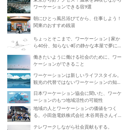
ワーケーションできる宿9選
朝にひとっ風呂浴びてから、仕事しよう！
関東のおすすめ銭湯
ちょっとそこまで、ワーケーション | 家か
ら40分、知らない町の静かな本屋で夢に近
づく4時間の旅
働きたいように働ける社会のために、ワー
ケーションができること
ワーケーションは新しいライフスタイル。
観光の代替ではないワーケーションの知ら
れざる魅力
日本ワーケーション協会に聞いた、ワーケ
ーションのもつ地域活性の可能性
地域の人とワーケーションの価値をつく
る。小田急電鉄株式会社 木谷周吾さんイン
タビュー
テレワークしながら社会貢献もする。