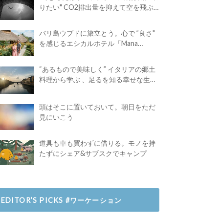
りたい" CO2排出量を抑えて空を飛ぶ
には？
バリ島ウブドに旅立とう。心で ”良さ"
を感じるエシカルホテル「Mana
Earthly Paradise」
“あるもので美味しく” イタリアの郷土
料理から学ぶ 、足るを知る幸せな生き
方
頭はそこに置いておいて。朝日をただ
見にいこう
道具も車も買わずに借りる。モノを持
たずにシェア&サブスクでキャンプ
EDITOR’S PICKS #ワーケーション