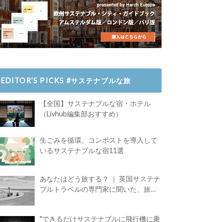
EDITOR’S PICKS #サステナブルな旅
【全国】サステナブルな宿・ホテル
（Livhub編集部おすすめ）
生ごみを循環。コンポストを導入して
いるサステナブルな宿11選
あなたはどう旅する？ ｜ 英国サステナ
ブルトラベルの専門家に聞いた、旅の
魅力
"できるだけサステナブルに飛行機に乗