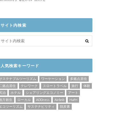
サイト内検索
人気検索キーワード
サステナブルツーリズム
ワーケーション
多拠点居住
二拠点居住
テレワーク
スロートラベル
旅行
体験
民泊
ホテル
シェアリングエコノミー
アート
地方創生
ローカル
ADDress
Airbnb
HafH
エコツーリズム
サステナビリティ
脱炭素