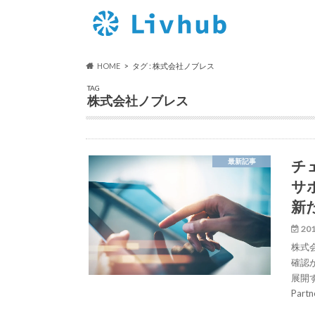
HOME
タグ : 株式会社ノブレス
TAG
株式会社ノブレス
チ
最新記事
サ
新
201
株式
確認
展開す
Par