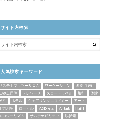
サイト内検索
人気検索キーワード
サステナブルツーリズム
ワーケーション
多拠点居住
二拠点居住
テレワーク
スロートラベル
旅行
体験
民泊
ホテル
シェアリングエコノミー
アート
地方創生
ローカル
ADDress
Airbnb
HafH
エコツーリズム
サステナビリティ
脱炭素