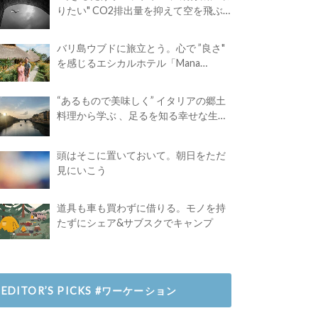
りたい" CO2排出量を抑えて空を飛ぶ
には？
バリ島ウブドに旅立とう。心で ”良さ"
を感じるエシカルホテル「Mana
Earthly Paradise」
“あるもので美味しく” イタリアの郷土
料理から学ぶ 、足るを知る幸せな生き
方
頭はそこに置いておいて。朝日をただ
見にいこう
道具も車も買わずに借りる。モノを持
たずにシェア&サブスクでキャンプ
EDITOR’S PICKS #ワーケーション