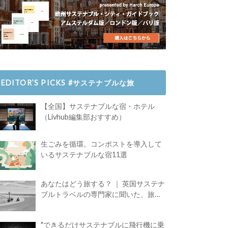
EDITOR’S PICKS #サステナブルな旅
【全国】サステナブルな宿・ホテル
（Livhub編集部おすすめ）
生ごみを循環。コンポストを導入して
いるサステナブルな宿11選
あなたはどう旅する？ ｜ 英国サステナ
ブルトラベルの専門家に聞いた、旅の
魅力
"できるだけサステナブルに飛行機に乗