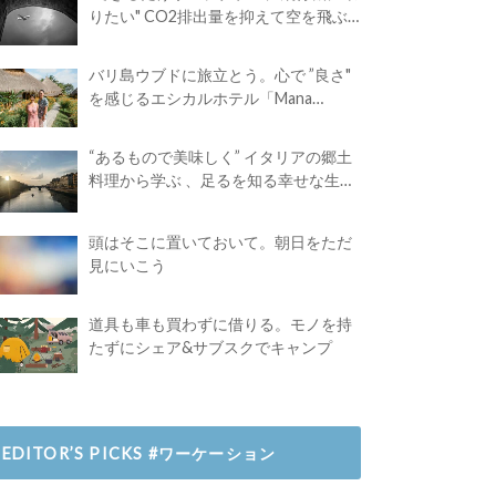
りたい" CO2排出量を抑えて空を飛ぶ
には？
バリ島ウブドに旅立とう。心で ”良さ"
を感じるエシカルホテル「Mana
Earthly Paradise」
“あるもので美味しく” イタリアの郷土
料理から学ぶ 、足るを知る幸せな生き
方
頭はそこに置いておいて。朝日をただ
見にいこう
道具も車も買わずに借りる。モノを持
たずにシェア&サブスクでキャンプ
EDITOR’S PICKS #ワーケーション