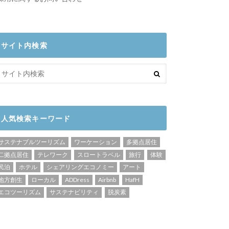
サイト内検索
人気検索キーワード
サステナブルツーリズム
ワーケーション
多拠点居住
二拠点居住
テレワーク
スロートラベル
旅行
体験
民泊
ホテル
シェアリングエコノミー
アート
地方創生
ローカル
ADDress
Airbnb
HafH
エコツーリズム
サステナビリティ
脱炭素