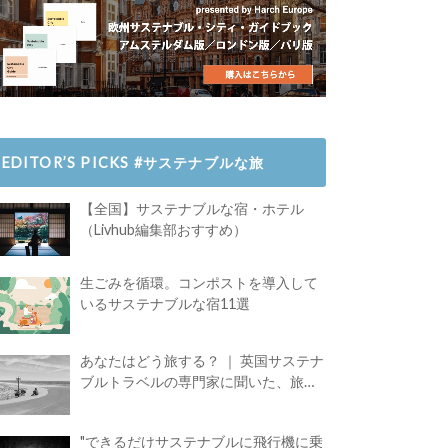
EDITOR’S PICKS #サステナブルな旅
【全国】サステナブルな宿・ホテル
（Livhub編集部おすすめ）
生ごみを循環。コンポストを導入して
いるサステナブルな宿11選
あなたはどう旅する？ ｜ 英国サステナ
ブルトラベルの専門家に聞いた、旅の
魅力
"できるだけサステナブルに飛行機に乗