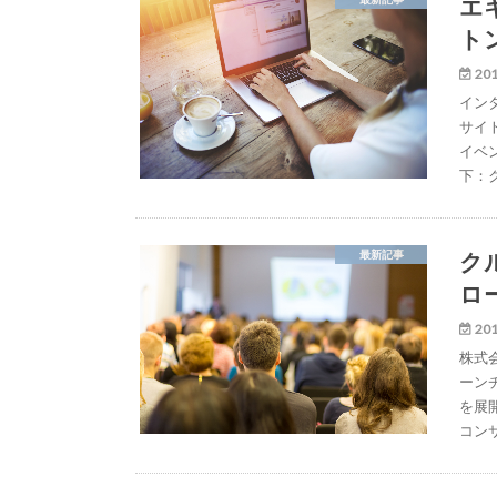
エ
ト
201
イン
サイ
イベ
下：
ク
最新記事
ロ
201
株式
ーン
を展
コン