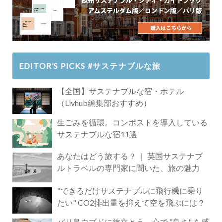
EDITOR’S PICKS #サステナブルな旅
【全国】サステナブルな宿・ホテル
（Livhub編集部おすすめ）
生ごみを循環。コンポストを導入している
サステナブルな宿11選
あなたはどう旅する？ ｜ 英国サステナブ
ルトラベルの専門家に聞いた、旅の魅力
"できるだけサステナブルに飛行機に乗り
たい" CO2排出量を抑えて空を飛ぶには？
バリ島ウブドに旅立とう。心で ”良さ" を感