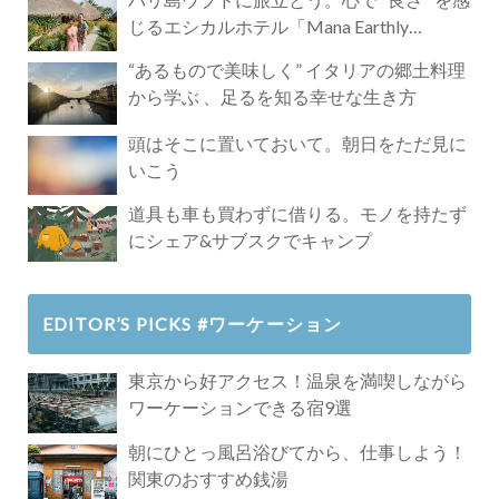
じるエシカルホテル「Mana Earthly
Paradise」
“あるもので美味しく” イタリアの郷土料理
から学ぶ 、足るを知る幸せな生き方
頭はそこに置いておいて。朝日をただ見に
いこう
道具も車も買わずに借りる。モノを持たず
にシェア&サブスクでキャンプ
EDITOR’S PICKS #ワーケーション
東京から好アクセス！温泉を満喫しながら
ワーケーションできる宿9選
朝にひとっ風呂浴びてから、仕事しよう！
関東のおすすめ銭湯