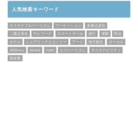
人気検索キーワード
サステナブルツーリズム
ワーケーション
多拠点居住
二拠点居住
テレワーク
スロートラベル
旅行
体験
民泊
ホテル
シェアリングエコノミー
アート
地方創生
ローカル
ADDress
Airbnb
HafH
エコツーリズム
サステナビリティ
脱炭素