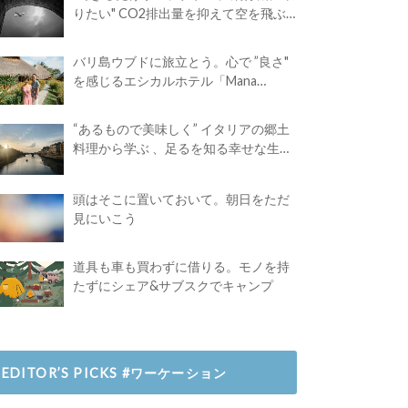
りたい" CO2排出量を抑えて空を飛ぶ
には？
バリ島ウブドに旅立とう。心で ”良さ"
を感じるエシカルホテル「Mana
Earthly Paradise」
“あるもので美味しく” イタリアの郷土
料理から学ぶ 、足るを知る幸せな生き
方
頭はそこに置いておいて。朝日をただ
見にいこう
道具も車も買わずに借りる。モノを持
たずにシェア&サブスクでキャンプ
EDITOR’S PICKS #ワーケーション