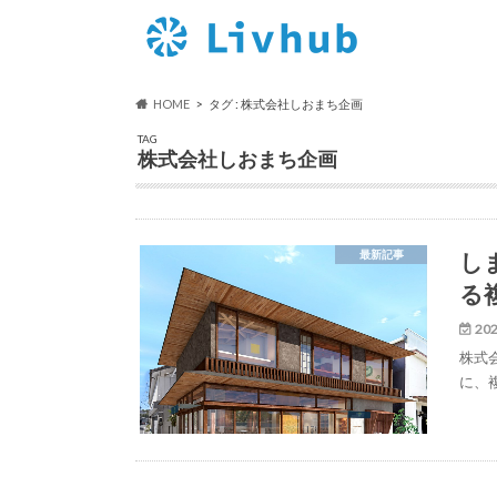
HOME
タグ : 株式会社しおまち企画
TAG
株式会社しおまち企画
し
最新記事
る複
202
株式
に、複