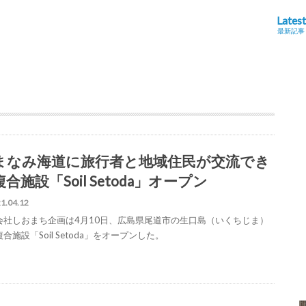
Latest
最新記事
まなみ海道に旅行者と地域住民が交流でき
合施設「Soil Setoda」オープン
1.04.12
会社しおまち企画は4月10日、広島県尾道市の生口島（いくちじま）
合施設「Soil Setoda」をオープンした。