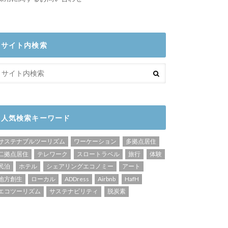
サイト内検索
人気検索キーワード
サステナブルツーリズム
ワーケーション
多拠点居住
二拠点居住
テレワーク
スロートラベル
旅行
体験
民泊
ホテル
シェアリングエコノミー
アート
地方創生
ローカル
ADDress
Airbnb
HafH
エコツーリズム
サステナビリティ
脱炭素