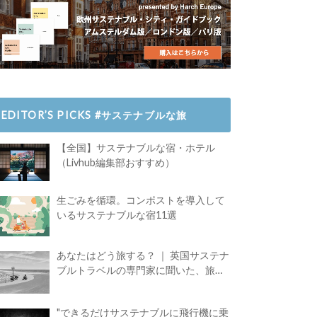
EDITOR’S PICKS #サステナブルな旅
【全国】サステナブルな宿・ホテル
（Livhub編集部おすすめ）
生ごみを循環。コンポストを導入して
いるサステナブルな宿11選
あなたはどう旅する？ ｜ 英国サステナ
ブルトラベルの専門家に聞いた、旅の
魅力
"できるだけサステナブルに飛行機に乗