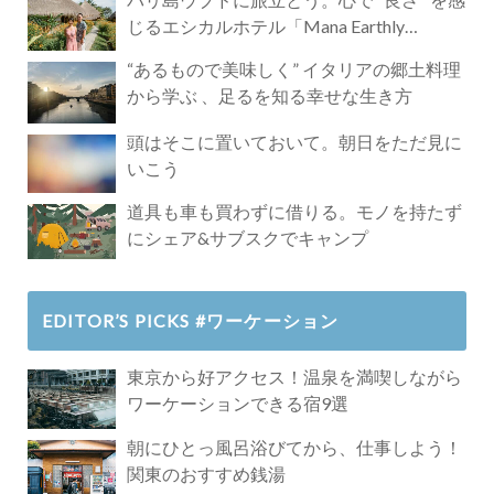
じるエシカルホテル「Mana Earthly
Paradise」
“あるもので美味しく” イタリアの郷土料理
から学ぶ 、足るを知る幸せな生き方
頭はそこに置いておいて。朝日をただ見に
いこう
道具も車も買わずに借りる。モノを持たず
にシェア&サブスクでキャンプ
EDITOR’S PICKS #ワーケーション
東京から好アクセス！温泉を満喫しながら
ワーケーションできる宿9選
朝にひとっ風呂浴びてから、仕事しよう！
関東のおすすめ銭湯