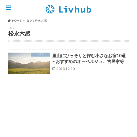
HOME
タグ : 松永六感
TAG
松永六感
コラム
里山にひっそりと佇む小さなお宿10選
– おすすめのオーベルジュ、古民家等
2023.12.20