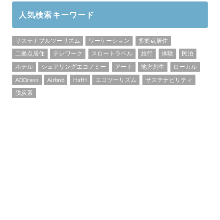
人気検索キーワード
サステナブルツーリズム
ワーケーション
多拠点居住
二拠点居住
テレワーク
スロートラベル
旅行
体験
民泊
ホテル
シェアリングエコノミー
アート
地方創生
ローカル
ADDress
Airbnb
HafH
エコツーリズム
サステナビリティ
脱炭素