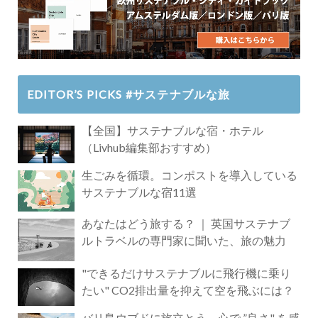
EDITOR’S PICKS #サステナブルな旅
【全国】サステナブルな宿・ホテル
（Livhub編集部おすすめ）
生ごみを循環。コンポストを導入している
サステナブルな宿11選
あなたはどう旅する？ ｜ 英国サステナブ
ルトラベルの専門家に聞いた、旅の魅力
"できるだけサステナブルに飛行機に乗り
たい" CO2排出量を抑えて空を飛ぶには？
バリ島ウブドに旅立とう。心で ”良さ" を感