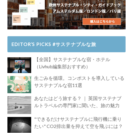
EDITOR’S PICKS #サステナブルな旅
【全国】サステナブルな宿・ホテル
（Livhub編集部おすすめ）
生ごみを循環。コンポストを導入している
サステナブルな宿11選
あなたはどう旅する？ ｜ 英国サステナブ
ルトラベルの専門家に聞いた、旅の魅力
"できるだけサステナブルに飛行機に乗り
たい" CO2排出量を抑えて空を飛ぶには？