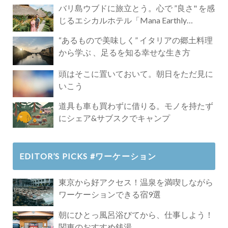
バリ島ウブドに旅立とう。心で ”良さ" を感
じるエシカルホテル「Mana Earthly
Paradise」
“あるもので美味しく” イタリアの郷土料理
から学ぶ 、足るを知る幸せな生き方
頭はそこに置いておいて。朝日をただ見に
いこう
道具も車も買わずに借りる。モノを持たず
にシェア&サブスクでキャンプ
EDITOR’S PICKS #ワーケーション
東京から好アクセス！温泉を満喫しながら
ワーケーションできる宿9選
朝にひとっ風呂浴びてから、仕事しよう！
関東のおすすめ銭湯