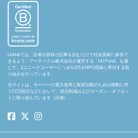
Livhubでは、読者の皆様が記事を読むだけで社会貢献に参加で
きるよう、アーティクル株式会社が運営する「
UU Fund
」を通
じて、1ユニークユーザーにつき0.1円をNPO団体に寄付する取
り組みを行っています。
当サイトは、サーバーの電力使用と取材活動のための移動に伴
うCO2排出などにおいて、排出削減およびカーボン・オフセッ
トに取り組んでいます（
詳細
）。