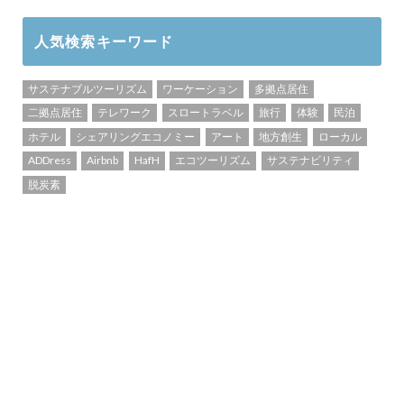
人気検索キーワード
サステナブルツーリズム
ワーケーション
多拠点居住
二拠点居住
テレワーク
スロートラベル
旅行
体験
民泊
ホテル
シェアリングエコノミー
アート
地方創生
ローカル
ADDress
Airbnb
HafH
エコツーリズム
サステナビリティ
脱炭素