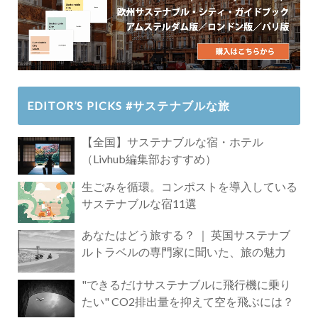
EDITOR’S PICKS #サステナブルな旅
【全国】サステナブルな宿・ホテル
（Livhub編集部おすすめ）
生ごみを循環。コンポストを導入している
サステナブルな宿11選
あなたはどう旅する？ ｜ 英国サステナブ
ルトラベルの専門家に聞いた、旅の魅力
"できるだけサステナブルに飛行機に乗り
たい" CO2排出量を抑えて空を飛ぶには？