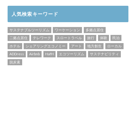
人気検索キーワード
サステナブルツーリズム
ワーケーション
多拠点居住
二拠点居住
テレワーク
スロートラベル
旅行
体験
民泊
ホテル
シェアリングエコノミー
アート
地方創生
ローカル
ADDress
Airbnb
HafH
エコツーリズム
サステナビリティ
脱炭素