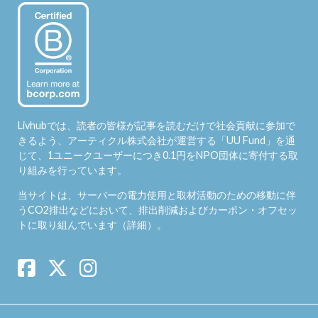
Livhubでは、読者の皆様が記事を読むだけで社会貢献に参加で
きるよう、アーティクル株式会社が運営する「
UU Fund
」を通
じて、1ユニークユーザーにつき0.1円をNPO団体に寄付する取
り組みを行っています。
当サイトは、サーバーの電力使用と取材活動のための移動に伴
うCO2排出などにおいて、排出削減およびカーボン・オフセッ
トに取り組んでいます（
詳細
）。