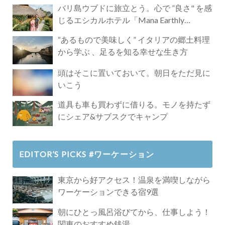
バリ島ウブドに旅立とう。心で ”良さ" を感
じるエシカルホテル「Mana Earthly
Paradise」
“あるもので美味しく” イタリアの郷土料理
から学ぶ 、足るを知る幸せな生き方
頭はそこに置いておいて。朝日をただ見に
いこう
道具も車も買わずに借りる。モノを持たず
にシェア&サブスクでキャンプ
EDITOR’S PICKS #ワーケーション
東京から好アクセス！温泉を満喫しながら
ワーケーションできる宿9選
朝にひとっ風呂浴びてから、仕事しよう！
関東のおすすめ銭湯