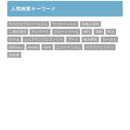
人気検索キーワード
サステナブルツーリズム
ワーケーション
多拠点居住
二拠点居住
テレワーク
スロートラベル
旅行
体験
民泊
ホテル
シェアリングエコノミー
アート
地方創生
ローカル
ADDress
Airbnb
HafH
エコツーリズム
サステナビリティ
脱炭素