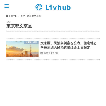
HOME
タグ : 東京都文京区
TAG
東京都文京区
法規制・条例
文京区、民泊条例案を公表。住宅地と
学校周辺の民泊営業は金土日限定
2017.12.08