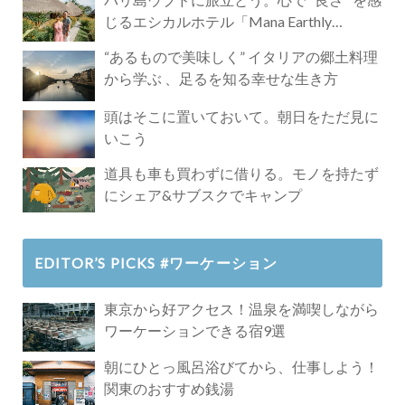
じるエシカルホテル「Mana Earthly
Paradise」
“あるもので美味しく” イタリアの郷土料理
から学ぶ 、足るを知る幸せな生き方
頭はそこに置いておいて。朝日をただ見に
いこう
道具も車も買わずに借りる。モノを持たず
にシェア&サブスクでキャンプ
EDITOR’S PICKS #ワーケーション
東京から好アクセス！温泉を満喫しながら
ワーケーションできる宿9選
朝にひとっ風呂浴びてから、仕事しよう！
関東のおすすめ銭湯