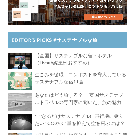
EDITOR’S PICKS #サステナブルな旅
【全国】サステナブルな宿・ホテル
（Livhub編集部おすすめ）
生ごみを循環。コンポストを導入している
サステナブルな宿11選
あなたはどう旅する？ ｜ 英国サステナブ
ルトラベルの専門家に聞いた、旅の魅力
"できるだけサステナブルに飛行機に乗り
たい" CO2排出量を抑えて空を飛ぶには？
バリ島ウブドに旅立とう。心で ”良さ" を感