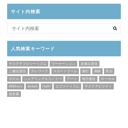
サイト内検索
人気検索キーワード
サステナブルツーリズム
ワーケーション
多拠点居住
二拠点居住
テレワーク
スロートラベル
旅行
体験
民泊
ホテル
シェアリングエコノミー
アート
地方創生
ローカル
ADDress
Airbnb
HafH
エコツーリズム
サステナビリティ
脱炭素