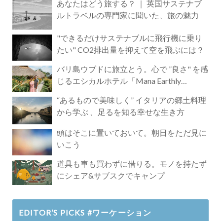
あなたはどう旅する？ ｜ 英国サステナブ
ルトラベルの専門家に聞いた、旅の魅力
"できるだけサステナブルに飛行機に乗り
たい" CO2排出量を抑えて空を飛ぶには？
バリ島ウブドに旅立とう。心で ”良さ" を感
じるエシカルホテル「Mana Earthly
Paradise」
“あるもので美味しく” イタリアの郷土料理
から学ぶ 、足るを知る幸せな生き方
頭はそこに置いておいて。朝日をただ見に
いこう
道具も車も買わずに借りる。モノを持たず
にシェア&サブスクでキャンプ
EDITOR’S PICKS #ワーケーション