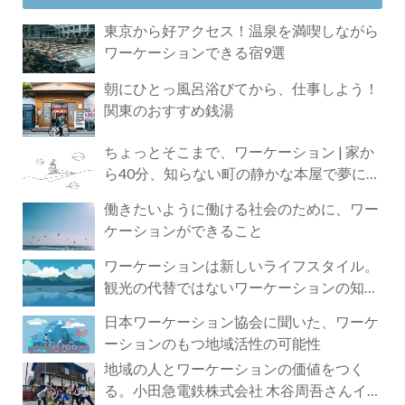
東京から好アクセス！温泉を満喫しながら
ワーケーションできる宿9選
朝にひとっ風呂浴びてから、仕事しよう！
関東のおすすめ銭湯
ちょっとそこまで、ワーケーション | 家か
ら40分、知らない町の静かな本屋で夢に近
づく4時間の旅
働きたいように働ける社会のために、ワー
ケーションができること
ワーケーションは新しいライフスタイル。
観光の代替ではないワーケーションの知ら
れざる魅力
日本ワーケーション協会に聞いた、ワーケ
ーションのもつ地域活性の可能性
地域の人とワーケーションの価値をつく
る。小田急電鉄株式会社 木谷周吾さんイン