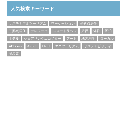
人気検索キーワード
サステナブルツーリズム
ワーケーション
多拠点居住
二拠点居住
テレワーク
スロートラベル
旅行
体験
民泊
ホテル
シェアリングエコノミー
アート
地方創生
ローカル
ADDress
Airbnb
HafH
エコツーリズム
サステナビリティ
脱炭素