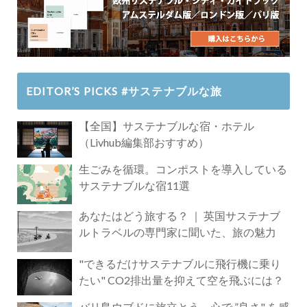
EDITOR’S PICKS #サステナブルな旅
【全国】サステナブルな宿・ホテル
（Livhub編集部おすすめ）
生ごみを循環。コンポストを導入している
サステナブルな宿11選
あなたはどう旅する？ ｜ 英国サステナブ
ルトラベルの専門家に聞いた、旅の魅力
"できるだけサステナブルに飛行機に乗り
たい" CO2排出量を抑えて空を飛ぶには？
バリ島ウブドに旅立とう。心で ”良さ" を感