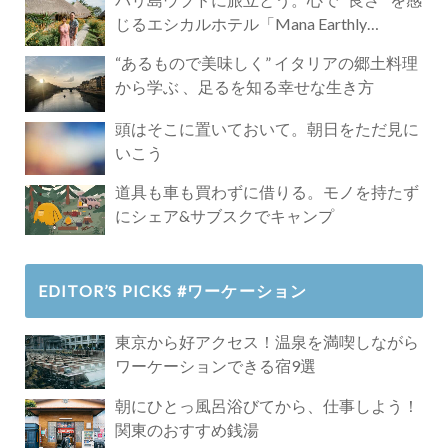
じるエシカルホテル「Mana Earthly
Paradise」
“あるもので美味しく” イタリアの郷土料理
から学ぶ 、足るを知る幸せな生き方
頭はそこに置いておいて。朝日をただ見に
いこう
道具も車も買わずに借りる。モノを持たず
にシェア&サブスクでキャンプ
EDITOR’S PICKS #ワーケーション
東京から好アクセス！温泉を満喫しながら
ワーケーションできる宿9選
朝にひとっ風呂浴びてから、仕事しよう！
関東のおすすめ銭湯