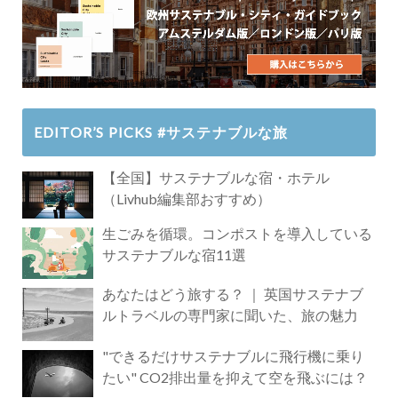
EDITOR’S PICKS #サステナブルな旅
【全国】サステナブルな宿・ホテル
（Livhub編集部おすすめ）
生ごみを循環。コンポストを導入している
サステナブルな宿11選
あなたはどう旅する？ ｜ 英国サステナブ
ルトラベルの専門家に聞いた、旅の魅力
"できるだけサステナブルに飛行機に乗り
たい" CO2排出量を抑えて空を飛ぶには？