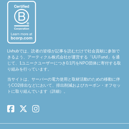
Livhubでは、読者の皆様が記事を読むだけで社会貢献に参加で
きるよう、アーティクル株式会社が運営する「
UU Fund
」を通
じて、1ユニークユーザーにつき0.1円をNPO団体に寄付する取
り組みを行っています。
当サイトは、サーバーの電力使用と取材活動のための移動に伴
うCO2排出などにおいて、排出削減およびカーボン・オフセッ
トに取り組んでいます（
詳細
）。