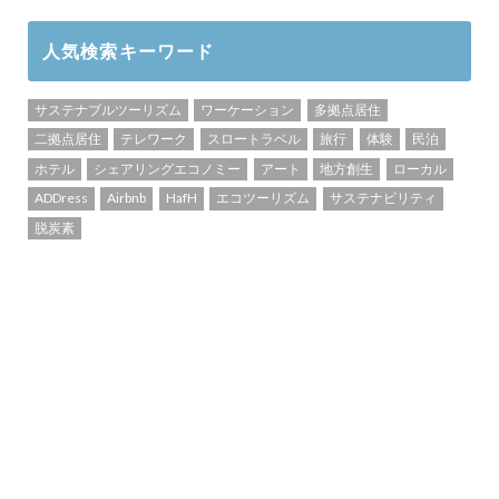
人気検索キーワード
サステナブルツーリズム
ワーケーション
多拠点居住
二拠点居住
テレワーク
スロートラベル
旅行
体験
民泊
ホテル
シェアリングエコノミー
アート
地方創生
ローカル
ADDress
Airbnb
HafH
エコツーリズム
サステナビリティ
脱炭素