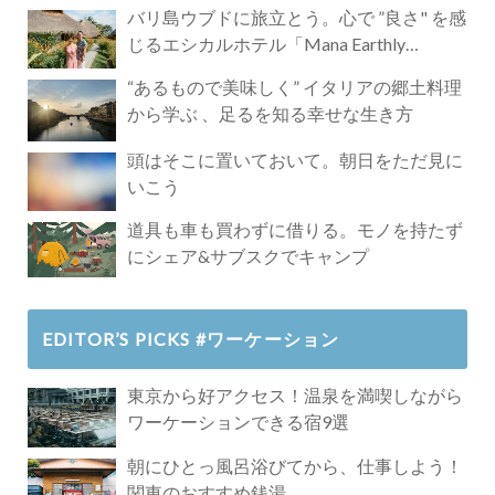
バリ島ウブドに旅立とう。心で ”良さ" を感
じるエシカルホテル「Mana Earthly
Paradise」
“あるもので美味しく” イタリアの郷土料理
から学ぶ 、足るを知る幸せな生き方
頭はそこに置いておいて。朝日をただ見に
いこう
道具も車も買わずに借りる。モノを持たず
にシェア&サブスクでキャンプ
EDITOR’S PICKS #ワーケーション
東京から好アクセス！温泉を満喫しながら
ワーケーションできる宿9選
朝にひとっ風呂浴びてから、仕事しよう！
関東のおすすめ銭湯