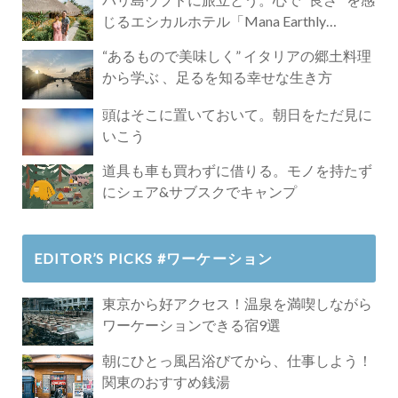
じるエシカルホテル「Mana Earthly
Paradise」
“あるもので美味しく” イタリアの郷土料理
から学ぶ 、足るを知る幸せな生き方
頭はそこに置いておいて。朝日をただ見に
いこう
道具も車も買わずに借りる。モノを持たず
にシェア&サブスクでキャンプ
EDITOR’S PICKS #ワーケーション
東京から好アクセス！温泉を満喫しながら
ワーケーションできる宿9選
朝にひとっ風呂浴びてから、仕事しよう！
関東のおすすめ銭湯