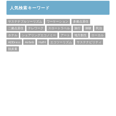
人気検索キーワード
サステナブルツーリズム
ワーケーション
多拠点居住
二拠点居住
テレワーク
スロートラベル
旅行
体験
民泊
ホテル
シェアリングエコノミー
アート
地方創生
ローカル
ADDress
Airbnb
HafH
エコツーリズム
サステナビリティ
脱炭素