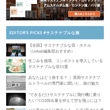
EDITOR’S PICKS #サステナブルな旅
【全国】サステナブルな宿・ホテル
（Livhub編集部おすすめ）
生ごみを循環。コンポストを導入している
サステナブルな宿11選
あなたはどう旅する？ ｜ 英国サステナブ
ルトラベルの専門家に聞いた、旅の魅力
"できるだけサステナブルに飛行機に乗り
たい" CO2排出量を抑えて空を飛ぶには？
バリ島ウブドに旅立とう。心で ”良さ" を感