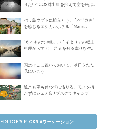
りたい" CO2排出量を抑えて空を飛ぶ
には？
バリ島ウブドに旅立とう。心で ”良さ"
を感じるエシカルホテル「Mana
Earthly Paradise」
“あるもので美味しく” イタリアの郷土
料理から学ぶ 、足るを知る幸せな生き
方
頭はそこに置いておいて。朝日をただ
見にいこう
道具も車も買わずに借りる。モノを持
たずにシェア&サブスクでキャンプ
EDITOR’S PICKS #ワーケーション