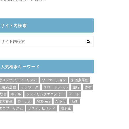
サイト内検索
人気検索キーワード
サステナブルツーリズム
ワーケーション
多拠点居住
二拠点居住
テレワーク
スロートラベル
旅行
体験
民泊
ホテル
シェアリングエコノミー
アート
地方創生
ローカル
ADDress
Airbnb
HafH
エコツーリズム
サステナビリティ
脱炭素