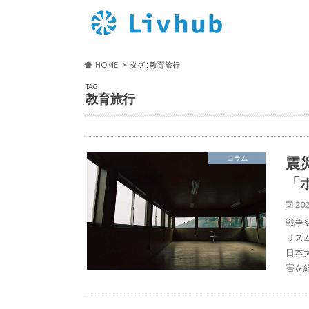
HOME
タグ : 教育旅行
TAG
教育旅行
震
コラム
「
202
戦争
リズ
日本
害を