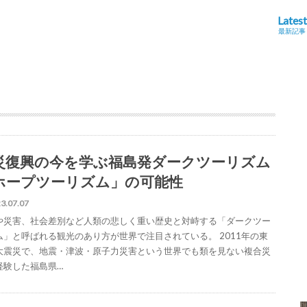
Latest
最新記事
災復興の今を学ぶ福島発ダークツーリズム
ホープツーリズム」の可能性
3.07.07
や災害、社会差別など人類の悲しく重い歴史と対峙する「ダークツー
ム」と呼ばれる観光のあり方が世界で注目されている。 2011年の東
大震災で、地震・津波・原子力災害という世界でも類を見ない複合災
経験した福島県…