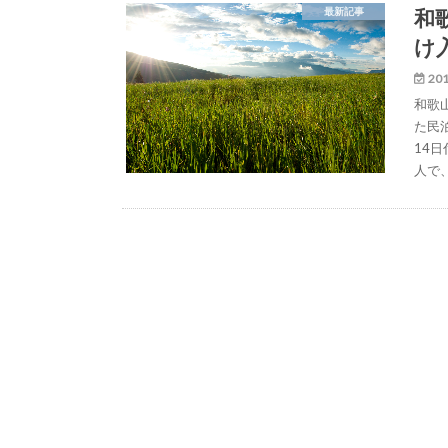
和
最新記事
け
201
和歌
た民
14
人で