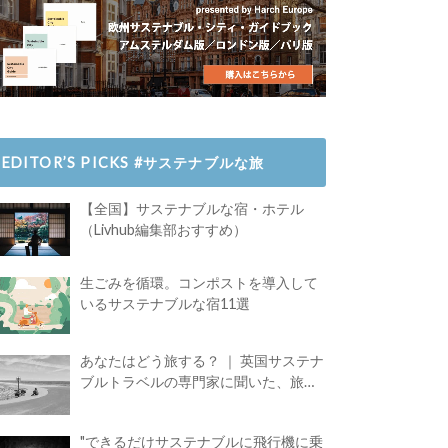
EDITOR’S PICKS #サステナブルな旅
【全国】サステナブルな宿・ホテル
（Livhub編集部おすすめ）
生ごみを循環。コンポストを導入して
いるサステナブルな宿11選
あなたはどう旅する？ ｜ 英国サステナ
ブルトラベルの専門家に聞いた、旅の
魅力
"できるだけサステナブルに飛行機に乗