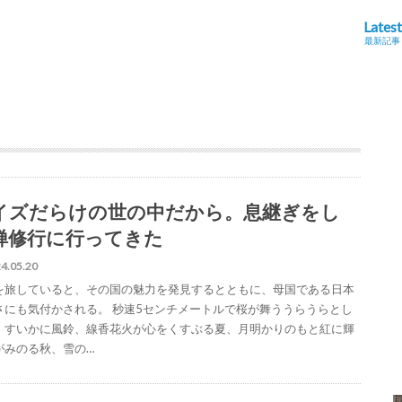
Latest
最新記事
イズだらけの世の中だから。息継ぎをし
禅修行に行ってきた
4.05.20
を旅していると、その国の魅力を発見するとともに、母国である日本
さにも気付かされる。 秒速5センチメートルで桜が舞ううらうらとし
、すいかに風鈴、線香花火が心をくすぶる夏、月明かりのもと紅に輝
がみのる秋、雪の…