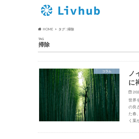
HOME
タグ : 掃除
TAG
掃除
ノ
コラム
に
202
世界
の良
た春
く葉