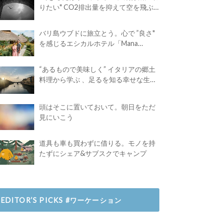
りたい" CO2排出量を抑えて空を飛ぶ
には？
バリ島ウブドに旅立とう。心で ”良さ"
を感じるエシカルホテル「Mana
Earthly Paradise」
“あるもので美味しく” イタリアの郷土
料理から学ぶ 、足るを知る幸せな生き
方
頭はそこに置いておいて。朝日をただ
見にいこう
道具も車も買わずに借りる。モノを持
たずにシェア&サブスクでキャンプ
EDITOR’S PICKS #ワーケーション