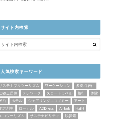
サイト内検索
人気検索キーワード
サステナブルツーリズム
ワーケーション
多拠点居住
二拠点居住
テレワーク
スロートラベル
旅行
体験
民泊
ホテル
シェアリングエコノミー
アート
地方創生
ローカル
ADDress
Airbnb
HafH
エコツーリズム
サステナビリティ
脱炭素