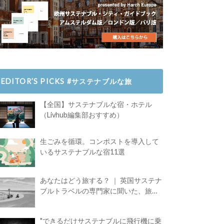
EDITOR’S PICKS #サステナブルな旅
【全国】サステナブルな宿・ホテル
（Livhub編集部おすすめ）
生ごみを循環。コンポストを導入して
いるサステナブルな宿11選
あなたはどう旅する？ ｜ 英国サステナ
ブルトラベルの専門家に聞いた、旅の
魅力
"できるだけサステナブルに飛行機に乗