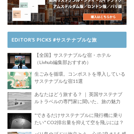
EDITOR’S PICKS #サステナブルな旅
【全国】サステナブルな宿・ホテル
（Livhub編集部おすすめ）
生ごみを循環。コンポストを導入している
サステナブルな宿11選
あなたはどう旅する？ ｜ 英国サステナブ
ルトラベルの専門家に聞いた、旅の魅力
"できるだけサステナブルに飛行機に乗り
たい" CO2排出量を抑えて空を飛ぶには？
バリ島ウブドに旅立とう。心で ”良さ" を感