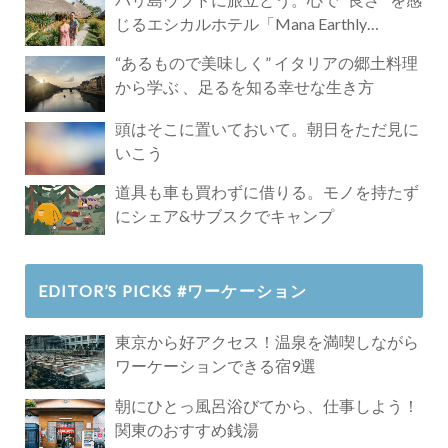
じるエシカルホテル「Mana Earthly
Paradise」
“あるもので美味しく” イタリアの郷土料理
から学ぶ 、足るを知る幸せな生き方
頭はそこに置いておいて。朝日をただ見に
いこう
道具も車も買わずに借りる。モノを持たず
にシェア&サブスクでキャンプ
EDITOR’S PICKS #ワーケーション
東京から好アクセス！温泉を満喫しながら
ワーケーションできる宿9選
朝にひとっ風呂浴びてから、仕事しよう！
関東のおすすめ銭湯