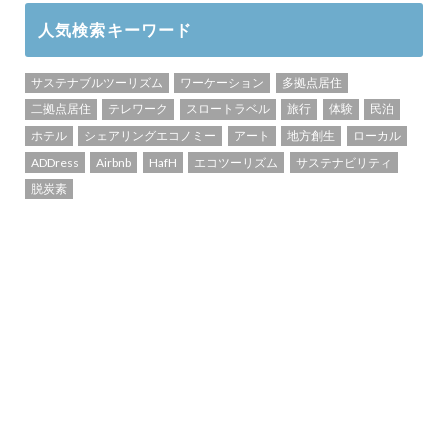
人気検索キーワード
サステナブルツーリズム
ワーケーション
多拠点居住
二拠点居住
テレワーク
スロートラベル
旅行
体験
民泊
ホテル
シェアリングエコノミー
アート
地方創生
ローカル
ADDress
Airbnb
HafH
エコツーリズム
サステナビリティ
脱炭素