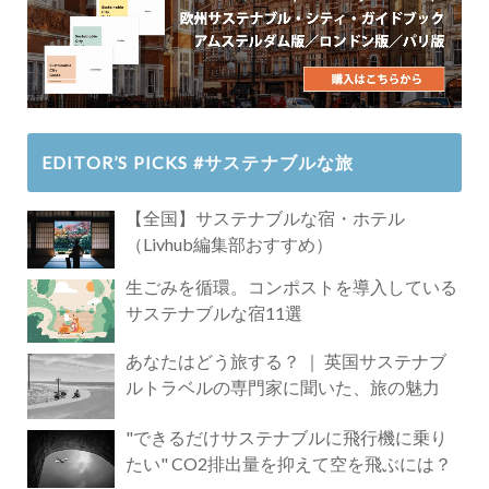
EDITOR’S PICKS #サステナブルな旅
【全国】サステナブルな宿・ホテル
（Livhub編集部おすすめ）
生ごみを循環。コンポストを導入している
サステナブルな宿11選
あなたはどう旅する？ ｜ 英国サステナブ
ルトラベルの専門家に聞いた、旅の魅力
"できるだけサステナブルに飛行機に乗り
たい" CO2排出量を抑えて空を飛ぶには？