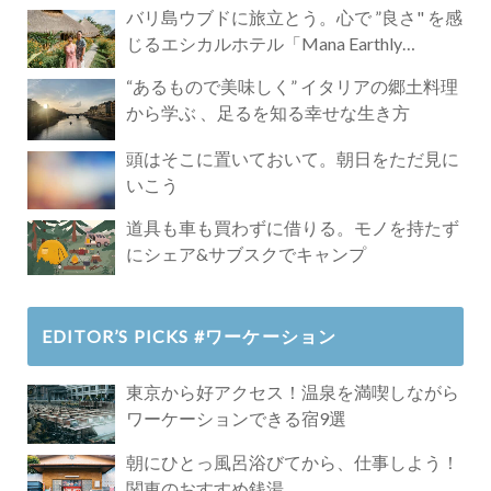
バリ島ウブドに旅立とう。心で ”良さ" を感
じるエシカルホテル「Mana Earthly
Paradise」
“あるもので美味しく” イタリアの郷土料理
から学ぶ 、足るを知る幸せな生き方
頭はそこに置いておいて。朝日をただ見に
いこう
道具も車も買わずに借りる。モノを持たず
にシェア&サブスクでキャンプ
EDITOR’S PICKS #ワーケーション
東京から好アクセス！温泉を満喫しながら
ワーケーションできる宿9選
朝にひとっ風呂浴びてから、仕事しよう！
関東のおすすめ銭湯