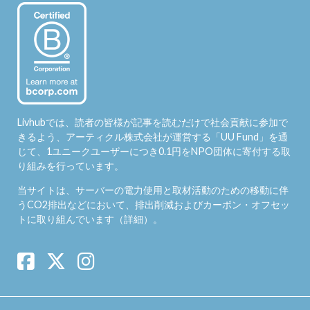
Livhubでは、読者の皆様が記事を読むだけで社会貢献に参加で
きるよう、アーティクル株式会社が運営する「
UU Fund
」を通
じて、1ユニークユーザーにつき0.1円をNPO団体に寄付する取
り組みを行っています。
当サイトは、サーバーの電力使用と取材活動のための移動に伴
うCO2排出などにおいて、排出削減およびカーボン・オフセッ
トに取り組んでいます（
詳細
）。