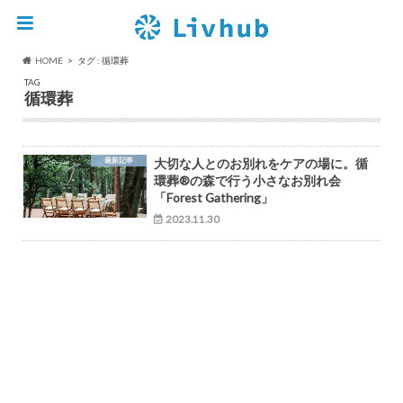
HOME
タグ : 循環葬
TAG
循環葬
最新記事
大切な人とのお別れをケアの場に。循
環葬®︎の森で行う小さなお別れ会
「Forest Gathering」
2023.11.30