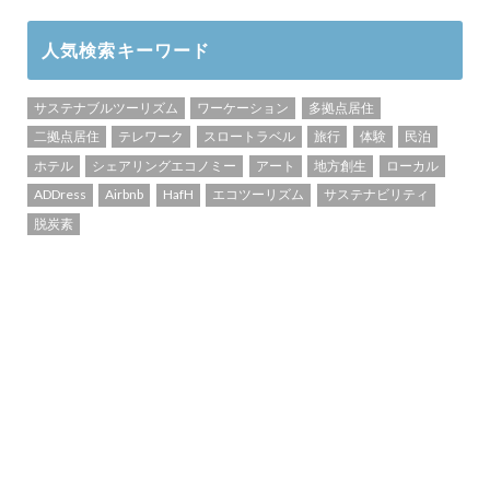
人気検索キーワード
サステナブルツーリズム
ワーケーション
多拠点居住
二拠点居住
テレワーク
スロートラベル
旅行
体験
民泊
ホテル
シェアリングエコノミー
アート
地方創生
ローカル
ADDress
Airbnb
HafH
エコツーリズム
サステナビリティ
脱炭素