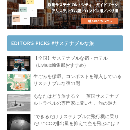
EDITOR’S PICKS #サステナブルな旅
【全国】サステナブルな宿・ホテル
（Livhub編集部おすすめ）
生ごみを循環。コンポストを導入している
サステナブルな宿11選
あなたはどう旅する？ ｜ 英国サステナブ
ルトラベルの専門家に聞いた、旅の魅力
"できるだけサステナブルに飛行機に乗り
たい" CO2排出量を抑えて空を飛ぶには？