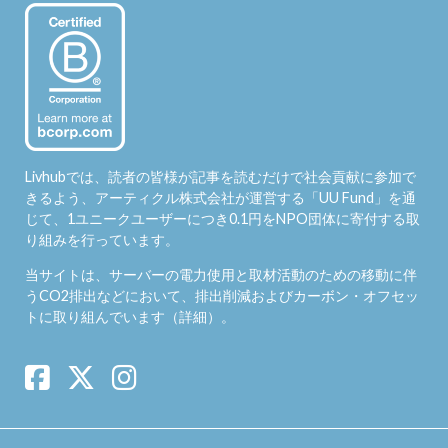
Livhubでは、読者の皆様が記事を読むだけで社会貢献に参加で
きるよう、アーティクル株式会社が運営する「
UU Fund
」を通
じて、1ユニークユーザーにつき0.1円をNPO団体に寄付する取
り組みを行っています。
当サイトは、サーバーの電力使用と取材活動のための移動に伴
うCO2排出などにおいて、排出削減およびカーボン・オフセッ
トに取り組んでいます（
詳細
）。