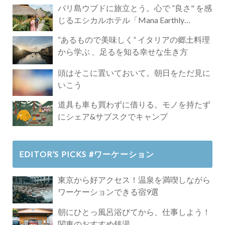
バリ島ウブドに旅立とう。心で ”良さ" を感
じるエシカルホテル「Mana Earthly
Paradise」
“あるもので美味しく” イタリアの郷土料理
から学ぶ 、足るを知る幸せな生き方
頭はそこに置いておいて。朝日をただ見に
いこう
道具も車も買わずに借りる。モノを持たず
にシェア&サブスクでキャンプ
EDITOR’S PICKS #ワーケーション
東京から好アクセス！温泉を満喫しながら
ワーケーションできる宿9選
朝にひとっ風呂浴びてから、仕事しよう！
関東のおすすめ銭湯