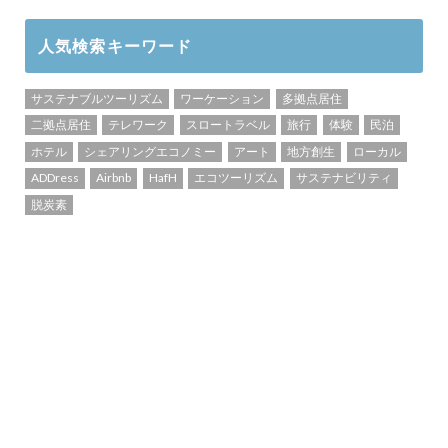
人気検索キーワード
サステナブルツーリズム
ワーケーション
多拠点居住
二拠点居住
テレワーク
スロートラベル
旅行
体験
民泊
ホテル
シェアリングエコノミー
アート
地方創生
ローカル
ADDress
Airbnb
HafH
エコツーリズム
サステナビリティ
脱炭素