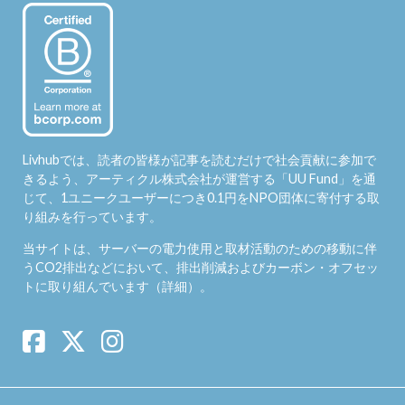
Livhubでは、読者の皆様が記事を読むだけで社会貢献に参加で
きるよう、アーティクル株式会社が運営する「
UU Fund
」を通
じて、1ユニークユーザーにつき0.1円をNPO団体に寄付する取
り組みを行っています。
当サイトは、サーバーの電力使用と取材活動のための移動に伴
うCO2排出などにおいて、排出削減およびカーボン・オフセッ
トに取り組んでいます（
詳細
）。