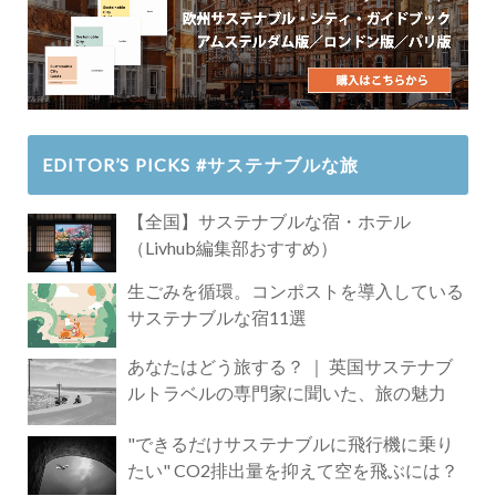
EDITOR’S PICKS #サステナブルな旅
【全国】サステナブルな宿・ホテル
（Livhub編集部おすすめ）
生ごみを循環。コンポストを導入している
サステナブルな宿11選
あなたはどう旅する？ ｜ 英国サステナブ
ルトラベルの専門家に聞いた、旅の魅力
"できるだけサステナブルに飛行機に乗り
たい" CO2排出量を抑えて空を飛ぶには？