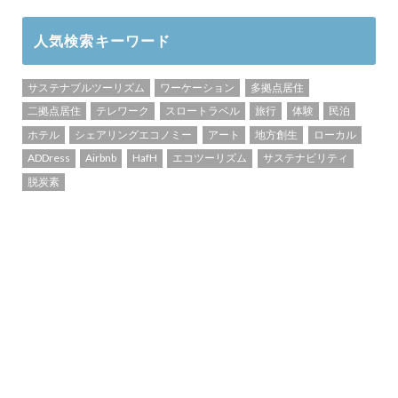
人気検索キーワード
サステナブルツーリズム
ワーケーション
多拠点居住
二拠点居住
テレワーク
スロートラベル
旅行
体験
民泊
ホテル
シェアリングエコノミー
アート
地方創生
ローカル
ADDress
Airbnb
HafH
エコツーリズム
サステナビリティ
脱炭素