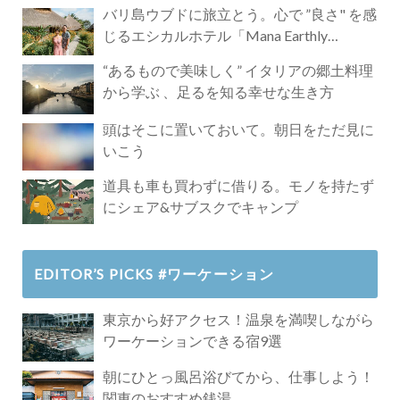
バリ島ウブドに旅立とう。心で ”良さ" を感
じるエシカルホテル「Mana Earthly
Paradise」
“あるもので美味しく” イタリアの郷土料理
から学ぶ 、足るを知る幸せな生き方
頭はそこに置いておいて。朝日をただ見に
いこう
道具も車も買わずに借りる。モノを持たず
にシェア&サブスクでキャンプ
EDITOR’S PICKS #ワーケーション
東京から好アクセス！温泉を満喫しながら
ワーケーションできる宿9選
朝にひとっ風呂浴びてから、仕事しよう！
関東のおすすめ銭湯