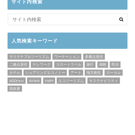
サイト内検索
人気検索キーワード
サステナブルツーリズム
ワーケーション
多拠点居住
二拠点居住
テレワーク
スロートラベル
旅行
体験
民泊
ホテル
シェアリングエコノミー
アート
地方創生
ローカル
ADDress
Airbnb
HafH
エコツーリズム
サステナビリティ
脱炭素