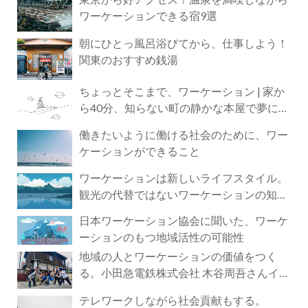
ワーケーションできる宿9選
朝にひとっ風呂浴びてから、仕事しよう！
関東のおすすめ銭湯
ちょっとそこまで、ワーケーション | 家か
ら40分、知らない町の静かな本屋で夢に近
づく4時間の旅
働きたいように働ける社会のために、ワー
ケーションができること
ワーケーションは新しいライフスタイル。
観光の代替ではないワーケーションの知ら
れざる魅力
日本ワーケーション協会に聞いた、ワーケ
ーションのもつ地域活性の可能性
地域の人とワーケーションの価値をつく
る。小田急電鉄株式会社 木谷周吾さんイン
タビュー
テレワークしながら社会貢献もする。