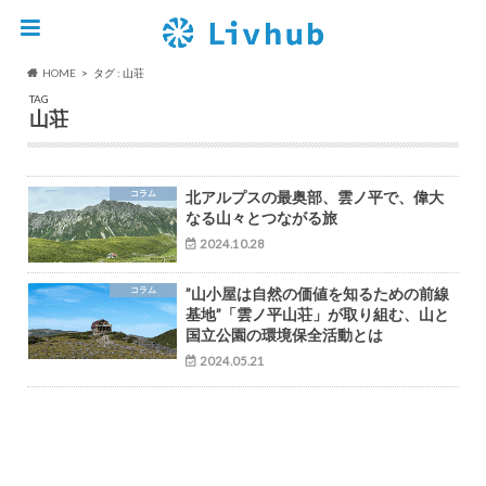
HOME
タグ : 山荘
TAG
山荘
コラム
北アルプスの最奥部、雲ノ平で、偉大
なる山々とつながる旅
2024.10.28
コラム
”山小屋は自然の価値を知るための前線
基地”「雲ノ平山荘」が取り組む、山と
国立公園の環境保全活動とは
2024.05.21